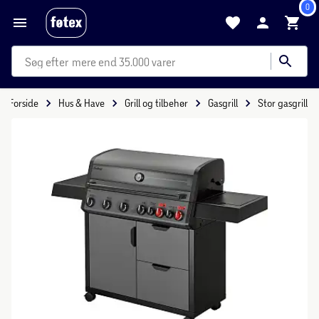
0
mere end 35.000 varer
Forside
Hus & Have
Grill og tilbehør
Gasgrill
Stor gasgrill