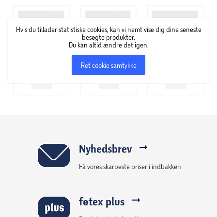
Ydelse: 21 kW
Mål grill: B 169,2 cm, D 55,8 cm, H 116 cm
Hvis du tillader statistiske cookies, kan vi nemt vise dig dine seneste
Heat Range brændersystem hvilket betyder der kan grilles
besøgte produkter.
Du kan altid ændre det igen.
på alle temperaturer mellem 80 til 400 grader.
Vægt 67 kg
Ret cookie samtykke
Nyhedsbrev
Få vores skarpeste priser i indbakken
føtex plus