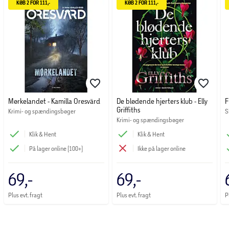
KØB 2 FOR 111,-
KØB 2 FOR 111,-
Mørkelandet - Kamilla Oresvärd
De blødende hjerters klub - Elly
F
Griffiths
Krimi- og spændingsbøger
S
Krimi- og spændingsbøger
Klik & Hent
Klik & Hent
På lager online (100+)
Ikke på lager online
69,-
69,-
Plus evt. fragt
Plus evt. fragt
P