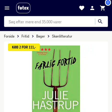
0
mere end 35.000 varer
Forside
Fritid
Bøger
Skønlitteratur
KØB 2 FOR 111,-