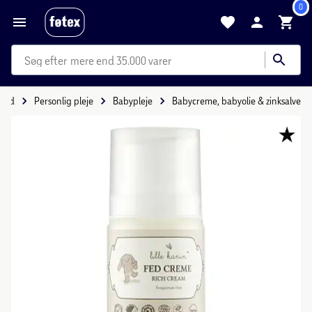
0
mere end 35.000 varer
hed
Personlig pleje
Babypleje
Babycreme, babyolie & zinksalve