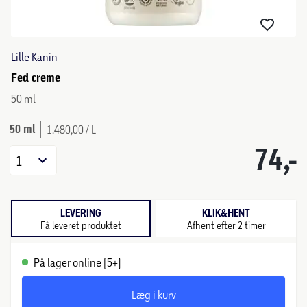
Lille Kanin
Fed creme
50 ml
50 ml
1.480,00 / L
74,-
1
LEVERING
KLIK&HENT
Få leveret produktet
Afhent efter 2 timer
På lager online (5+)
Læg i kurv