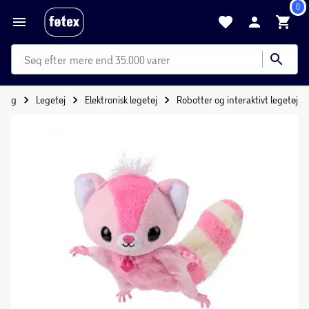
0
mere end 35.000 varer
 Leg
Legetøj
Elektronisk legetøj
Robotter og interaktivt legetøj