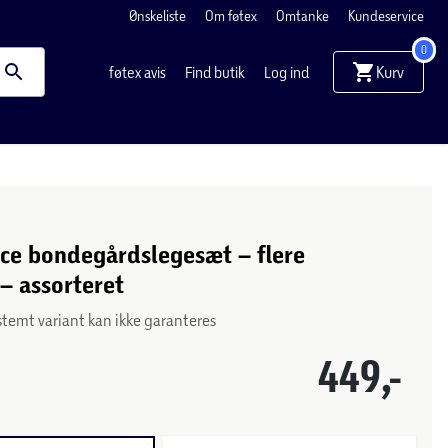
Ønskeliste
Om føtex
Omtanke
Kundeservice
0
Kurv
føtex avis
Find butik
Log ind
ice bondegårdslegesæt – flere
 – assorteret
stemt variant kan ikke garanteres
449,-