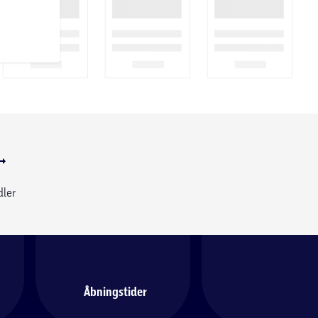
dler
Åbningstider