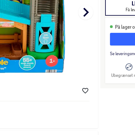
L
keyboard_arrow_right
Få le
På lager o
Se leveringsm
Ubegrænset r