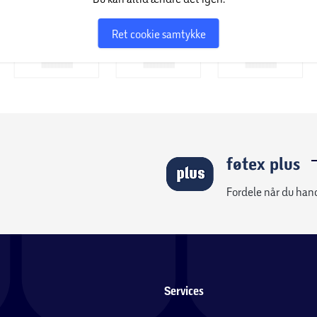
Ret cookie samtykke
føtex plus
Fordele når du han
Services