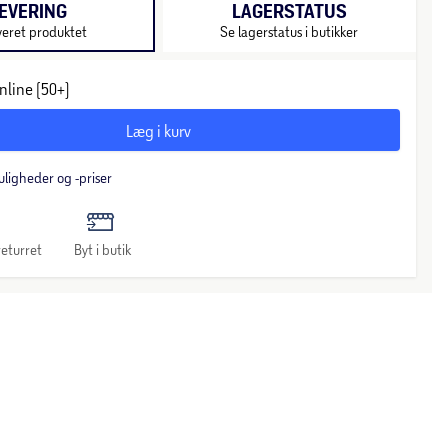
EVERING
LAGERSTATUS
veret produktet
Se lagerstatus i butikker
nline (50+)
Læg i kurv
uligheder og -priser
eturret
Byt i butik