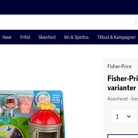
Have
Fritid
Skønhed
Vin & Spiritus
Tilbud & Kampagner
Fisher-Price
Fisher-Pr
varianter
Assorteret - be
1