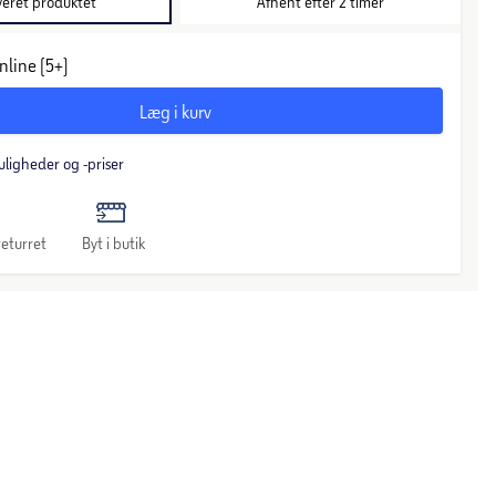
veret produktet
Afhent efter 2 timer
nline (5+)
Læg i kurv
uligheder og -priser
eturret
Byt i butik