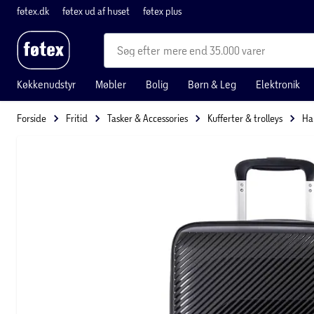
føtex.dk
føtex ud af huset
føtex plus
mere end 35.000 varer
Køkkenudstyr
Møbler
Bolig
Børn & Leg
Elektronik
Forside
Fritid
Tasker & Accessories
Kufferter & trolleys
Ha