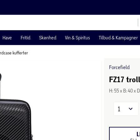
Have
Fritid
Skønhed
Vin & Spiritus
Tilbud & Kampagner
rdcase kufferter
Forcefield
FZ17 troll
H: 55 x B: 40 x 
1
L