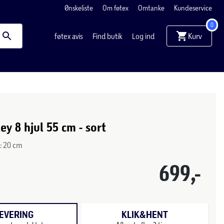
Ønskeliste
Om føtex
Omtanke
Kundeservice
0
Kurv
føtex avis
Find butik
Log ind
ey 8 hjul 55 cm - sort
D: 20 cm
699,-
EVERING
KLIK&HENT