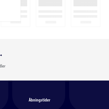
dler
Åbningstider