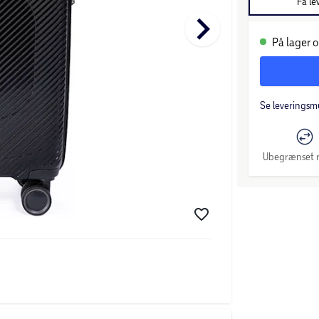
Få le
keyboard_arrow_right
På lager o
Se leveringsm
Ubegrænset r