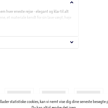
keyboard_arrow_down
m hver eneste rejse - elegant og klar til alt
lene, et materiale kendt for sin lave vægt, høje
rt, der er let at håndtere, nem at pakke og
keyboard_arrow_down
illader statistiske cookies, kan vi nemt vise dig dine seneste besøgte 
Du kan altid ændre det igen.