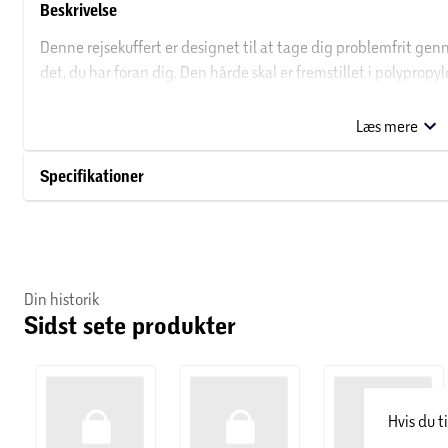
Beskrivelse
Denne rejsekuffert er designet til at tage dig problemfrit genne
det, du har foran dig. Den hårde skal er fremstillet i polypropy
styrke og modstandsdygtighed mod stød. Resultatet er en kuffe
konstrueret til at holde rejse efter rejse.
Læs mere
Specifikationer
Din historik
Sidst sete produkter
Hvis du t