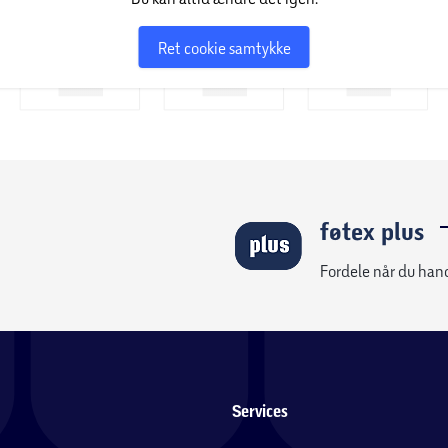
Ret cookie samtykke
føtex plus
Fordele når du han
Services