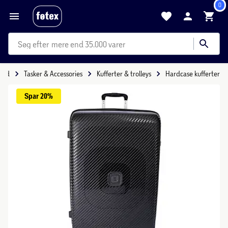
0
mere end 35.000 varer
itid
Tasker & Accessories
Kufferter & trolleys
Hardcase kufferter
Spar 
20%