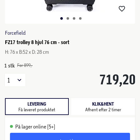
Forcefield
FZ17 trolley 8 hjul 76 cm - sort
H: 76 x B:52 x D: 28 cm
1 stk
Før 899,-
719,20
1
LEVERING
KLIK&HENT
Få leveret produktet
Afhent efter 2 timer
På lager online (5+)