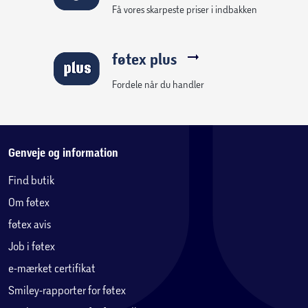
Få vores skarpeste priser i indbakken
føtex plus
Fordele når du handler
Genveje og information
Find butik
Om føtex
føtex avis
Job i føtex
e-mærket certifikat
Smiley-rapporter for føtex