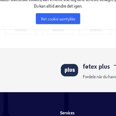
Du kan altid ændre det igen.
Ret cookie samtykke
føtex plus
Fordele når du han
Services