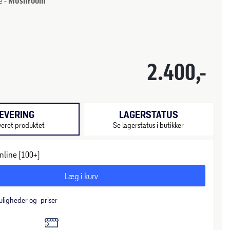
e -
Mushroom
2.400,-
EVERING
LAGERSTATUS
veret produktet
Se lagerstatus i butikker
nline (100+)
Læg i kurv
uligheder og -priser