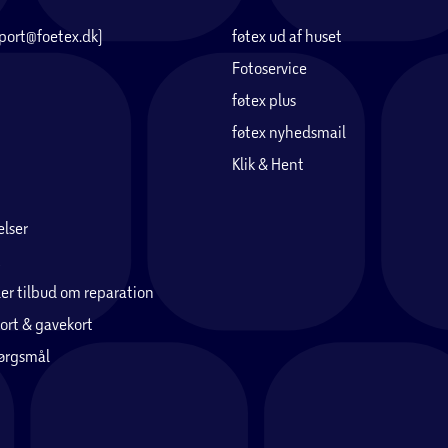
pport@foetex.dk)
føtex ud af huset
Fotoservice
føtex plus
føtex nyhedsmail
Klik & Hent
lser
er tilbud om reparation
ort & gavekort
pørgsmål