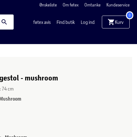
Ønskeliste
Om føtex
Omtanke
Kundeservice
0
Kurv
føtex avis
Find butik
Log ind
ngestol - mushroom
D: 74 cm
Mushroom