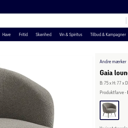
Have
Fritid
Skønhed
Vin & Spiritus
Tilbud & Kampagner
Andre mærker
Gaia lou
B: 75 x H: 77 x 
Produktfarve -