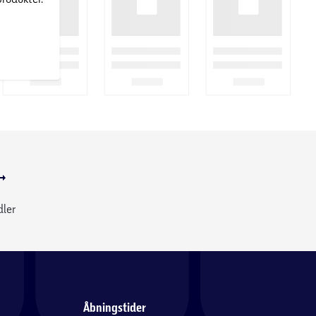
dler
Åbningstider