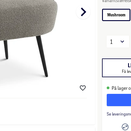
Variantstørrels
keyboard_arrow_right
Mushroom
1
L
Få le
På lager o
Se leveringsm