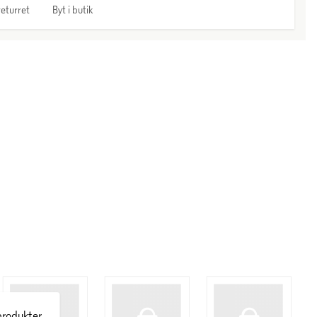
eturret
Byt i butik
produkter.