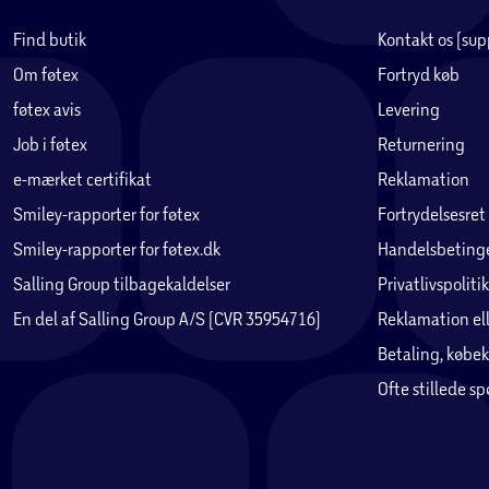
Find butik
Kontakt os (su
Om føtex
Fortryd køb
føtex avis
Levering
Job i føtex
Returnering
e-mærket certifikat
Reklamation
Smiley-rapporter for føtex
Fortrydelsesret
Smiley-rapporter for føtex.dk
Handelsbetinge
Salling Group tilbagekaldelser
Privatlivspolitik
En del af Salling Group A/S (CVR 35954716)
Reklamation ell
Betaling, købek
Ofte stillede s