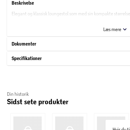
Beskrivelse
Elegant og klassisk loungestol som med sin kompakte størrelse
med et lækkert og fyldigt møbelstof af høj kvalitet og har en 
Læs mere
Dokumenter
Specifikationer
Din historik
Sidst sete produkter
Hvis du t