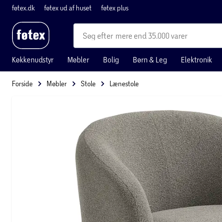
føtex.dk
føtex ud af huset
føtex plus
mere end 35.000 varer
Køkkenudstyr
Møbler
Bolig
Børn & Leg
Elektronik
Forside
Møbler
Stole
Lænestole