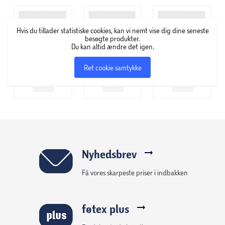
med Rebecca Halifax før.
Hvis du tillader statistiske cookies, kan vi nemt vise dig dine seneste
Gift i glasset er første bind i serien 'Mord i Provence', hvor
besøgte produkter.
Du kan altid ændre det igen.
mystiske dødsfald møder sødmefulde bekendtskaber og
bølgende lavendelmarker.
Ret cookie samtykke
Nyhedsbrev
Få vores skarpeste priser i indbakken
føtex plus