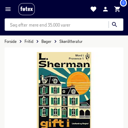
0
mere end 35.000 varer
Forside
Fritid
Bøger
Skønlitteratur