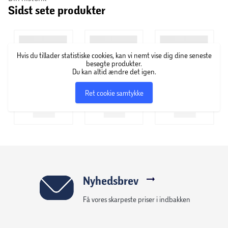
Sidst sete produkter
kvinder i alle aldre. Med et mål om at promovere
egenværdi og selvtillid er ordene ”Because you’re worth it”
blevet tæt knyttet til brandet, som flittigt har brugt det
legendariske slogan i forskellige versioner siden 1971.
Hvis du tillader statistiske cookies, kan vi nemt vise dig dine seneste
L'Oréal Paris tilbyder et komplet produktsortiment af
besøgte produkter.
avancerede skønhedsprodukter med klinisk dokumenteret
Du kan altid ændre det igen.
effekt inden for hårfarve, hudpleje og makeup.
Ret cookie samtykke
Nyhedsbrev
Få vores skarpeste priser i indbakken