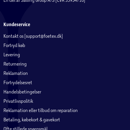
Kundeservice
Kontakt os (support@foetex.dk)
Fortryd køb
Levering
Returnering
Reklamation
Fortrydelsesret
Handelsbetingelser
Privatlivspolitik
Reklamation eller tilbud om reparation
Betaling, købekort & gavekort
Ofte stillede spørgsmål