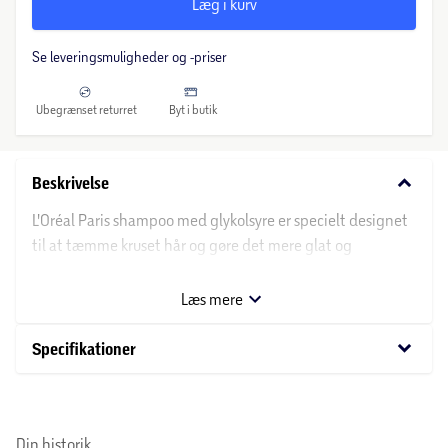
Læg i kurv
Se leveringsmuligheder og -priser
Ubegrænset returret
Byt i butik
keyboard_arrow_down
Beskrivelse
L'Oréal Paris shampoo med glykolsyre er specielt designet
til at tæmme kruset hår og gøre det mere glat og
skinnende. Masser shampooen ind i vådt hår, og skum
godt op, inden du skyller den ud. Gentag om nødvendigt
Læs mere
for at opnå det ønskede resultat.
keyboard_arrow_down
Specifikationer
Om L'Oréal Paris
L'Oréal Paris er et af verdens førende kosmetikmærker og
har i over 100 år udviklet skønhedsprodukter til mænd og
Din historik