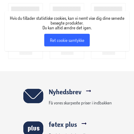
Hurtig, nem og rodfri påføring under bruseren:
Hvis du tillader statistiske cookies, kan vi nemt vise dig dine seneste
Bruges som en almindelig hårkur i håndklædetørt hår
besøgte produkter.
Du kan altid ændre det igen.
Lad virke i 5 minutter eller længere for et mere intensivt
resultat
Ret cookie samtykke
Skyl grundigt ud og style håret som normalt. Brug venligst
handsker
Nyhedsbrev
Få vores skarpeste priser i indbakken
føtex plus