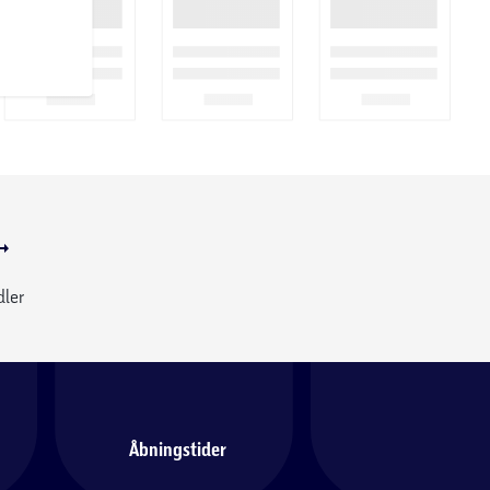
dler
Åbningstider