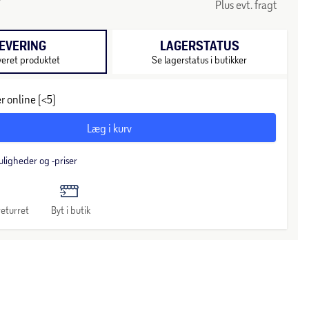
Plus evt. fragt
EVERING
LAGERSTATUS
veret produktet
Se lagerstatus i butikker
r online (<5)
Læg i kurv
uligheder og -priser
eturret
Byt i butik