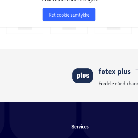
Ret cookie samtykke
føtex plus
Fordele når du han
Services