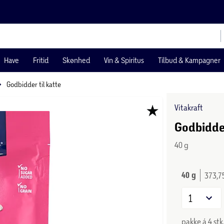
Have
Fritid
Skønhed
Vin & Spiritus
Tilbud & Kampagner
Godbidder til katte
Vitakraft
Godbidde
40 g
40 g
373,75
1
pakke á 4 stk