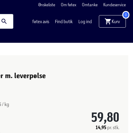
Ønskeliste
Om føtex
Omtanke
Kundeservice
0
Kurv
føtex avis
Find butik
Log ind
r m. leverpølse
 / kg
59,80
14,95
pr. stk.
.