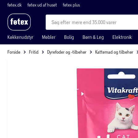
føtex.dk
føtex ud af huset
føtex plus
mere end 35.000 varer
Køkkenudstyr
Møbler
Bolig
Børn & Leg
Elektronik
Forside
Fritid
Dyrefoder og -tilbehør
Kattemad og tilbehør