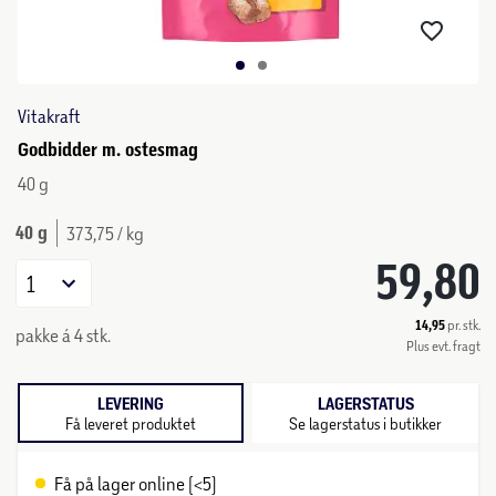
Vitakraft
Godbidder m. ostesmag
40 g
40 g
373,75 / kg
59,80
1
14,95
pr. stk.
pakke á 4 stk.
Plus evt. fragt
LEVERING
LAGERSTATUS
Få leveret produktet
Se lagerstatus i butikker
Få på lager online (<5)