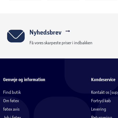
Nyhedsbrev
Få vores skarpeste priser i indbakken
Genveje og information
Kundeservice
Find butik
Kontakt os (su
Om føtex
Fortryd køb
føtex avis
Levering
Job i føtex
Returnering