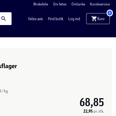
Ønskeliste
Om føtex
Omtanke
Kundeservice
0
Kurv
føtex avis
Find butik
Log ind
sflager
8 / kg
68,85
22,95
pr. stk.
.