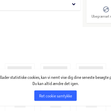
keyboard_arrow_down
 i byen Heiligenrode nær Bremen i Tyskland. I
Ubegrænset r
gen, og deres produkter sælges
g forkælelse nøgleordene, og i sortimentet har
l både hunde, katte, fugle, reptiler, fisk samt
illader statistiske cookies, kan vi nemt vise dig dine seneste besøgte 
Du kan altid ændre det igen.
Ret cookie samtykke