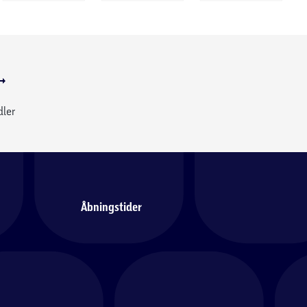
dler
Åbningstider