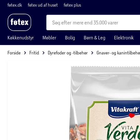
føtex.dk
føtex ud af huset
føtex plus
mere end 35.000 varer
Køkkenudstyr
Møbler
Bolig
Børn & Leg
Elektronik
Forside
Fritid
Dyrefoder og -tilbehør
Gnaver- og kanintilbehø