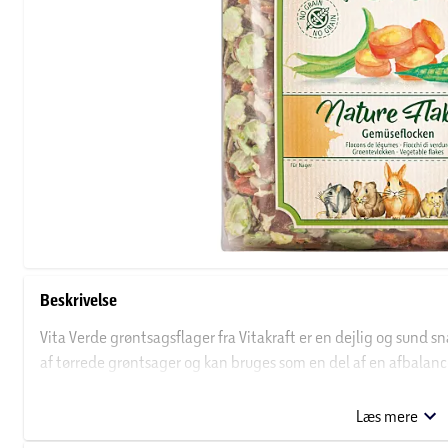
Beskrivelse
Vita Verde grøntsagsflager fra Vitakraft er en dejlig og sund sna
af tørrede grøntsager og kan bruges som en del af en afbalanc
Grøntsagsflagerne er rige på vitaminer og mineraler, og er samt
godbidder.
Læs mere