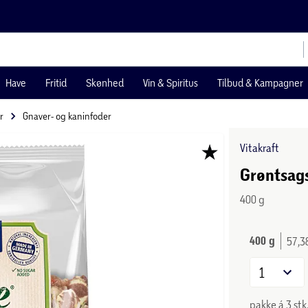
Have
Fritid
Skønhed
Vin & Spiritus
Tilbud & Kampagner
r
Gnaver- og kaninfoder
Vitakraft
Grøntsag
400 g
400 g
57,3
1
pakke á 3 stk