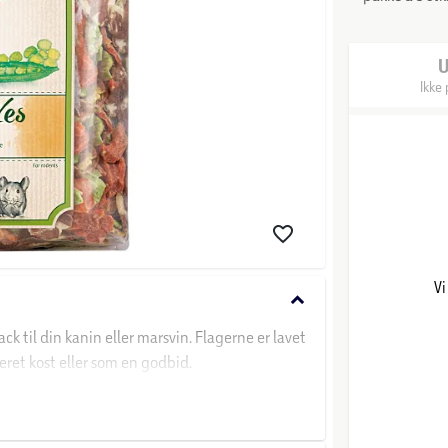
Ikke 
Vi
keyboard_arrow_down
ck til din kanin eller marsvin. Flagerne er lavet
eret kost eller som en godbid.
idig et godt alternativ til traditionelle