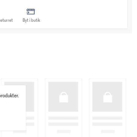
eturret
Byt i butik
produkter.