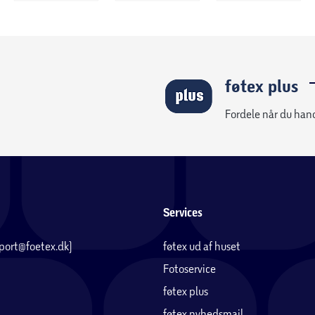
føtex plus
Fordele når du han
Services
pport@foetex.dk)
føtex ud af huset
Fotoservice
føtex plus
føtex nyhedsmail