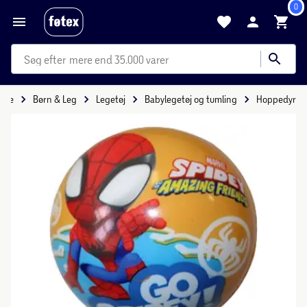
0
mere end 35.000 varer
side
Børn & Leg
Legetøj
Babylegetøj og tumling
Hoppedyr