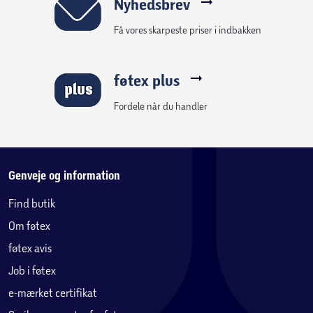
Nyhedsbrev
Få vores skarpeste priser i indbakken
føtex plus
Fordele når du handler
Genveje og information
Find butik
Om føtex
føtex avis
Job i føtex
e-mærket certifikat