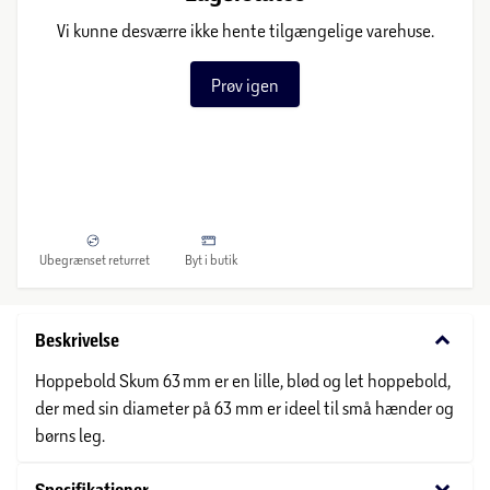
Vi kunne desværre ikke hente tilgængelige varehuse.
Prøv igen
Ubegrænset returret
Byt i butik
keyboard_arrow_down
Beskrivelse
Hoppebold Skum 63 mm er en lille, blød og let hoppebold,
der med sin diameter på 63 mm er ideel til små hænder og
børns leg.
keyboard_arrow_down