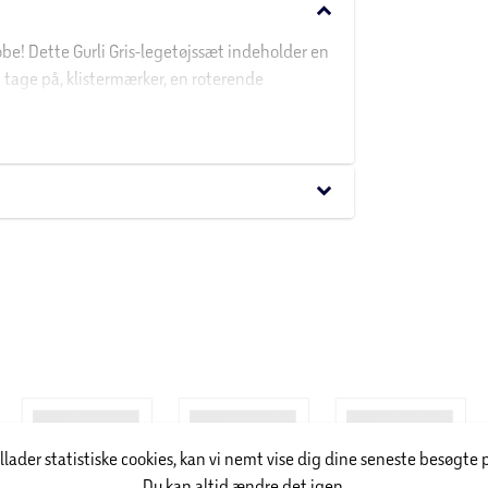
keyboard_arrow_down
obe! Dette Gurli Gris-legetøjssæt indeholder en
t tage på, klistermærker, en roterende
ammensætte mange forskellige outfits – som for
l, et havefest-look med skjorte, blomster
tryllestav og lyserøde sko – og derefter gøre
ærker. Vis favoritkombinationerne frem på
keyboard_arrow_down
ste gang. Gurli Gris-legetøj som "Gurli Gris'
sker rolleleg og Gurli Gris-figurer. Kombinér og
es egne garderober (sælges separat, så længe
illader statistiske cookies, kan vi nemt vise dig dine seneste besøgte 
Du kan altid ændre det igen.