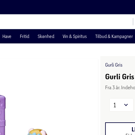
Have
Fritid
Skønhed
Vin & Spiritus
Tilbud & Kampagner
Gurli Gris
Gurli Gri
Fra 3 år. Inde
1
L