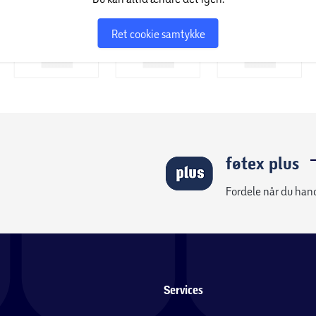
Ret cookie samtykke
føtex plus
Fordele når du han
Services