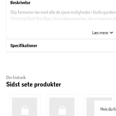
Beskrivelse
Slip fantasien løs med alle de sjove muligheder i Gurlis garder
15 cm høj Gurli Gris-figur, 14 modeaccessories, der er nemme a
figurstander og en opbevaringskasse til det hele! Børn kan s
eksempel en feprinsesse med vinger, krone og ballerinanederde
Læs mere
nederdel og sommerfugletaske, eller en blomsterfe med solhat, 
kreationerne endnu mere unikke med de medfølgende klisterm
Specifikationer
den drejelige stander, og gem det hele i garderobekassen til næ
Dress-Up Wardrobe" er den perfekte gave til børn fra 3 år, der el
match med endnu flere af Gurli Gris' venner, som også har der
lager haves).
Din historik
Sidst sete produkter
Hvis du t