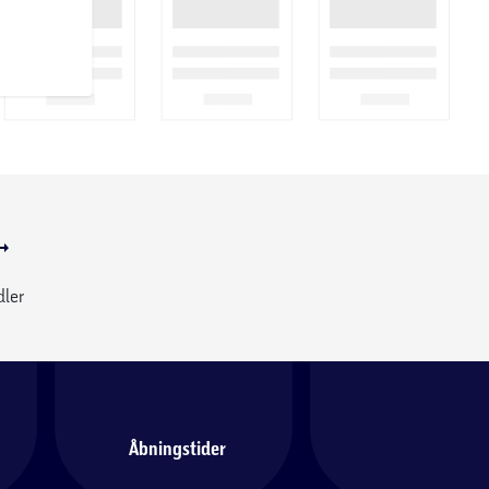
dler
Åbningstider