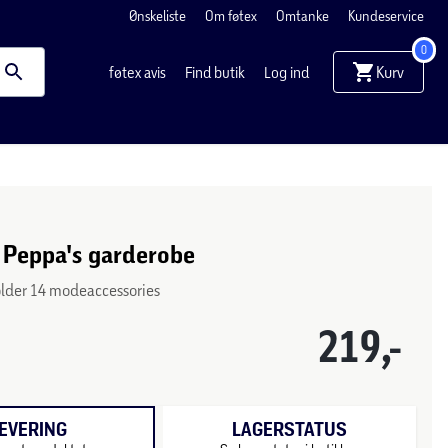
Ønskeliste
Om føtex
Omtanke
Kundeservice
0
Kurv
føtex avis
Find butik
Log ind
s Peppa's garderobe
holder 14 modeaccessories
219,-
EVERING
LAGERSTATUS