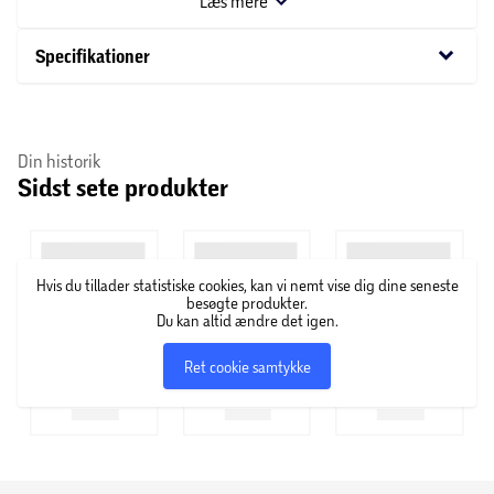
Læs mere
et elegant udtryk og gør børsten let og behagelig at bruge
– perfekt til både vådt og tørt hår.
keyboard_arrow_down
Specifikationer
Din historik
Sidst sete produkter
Hvis du tillader statistiske cookies, kan vi nemt vise dig dine seneste
besøgte produkter.
Du kan altid ændre det igen.
Ret cookie samtykke