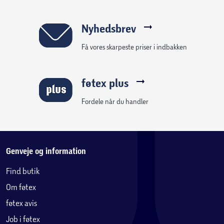
Nyhedsbrev
Få vores skarpeste priser i indbakken
føtex plus
Fordele når du handler
Genveje og information
Find butik
Om føtex
føtex avis
Job i føtex