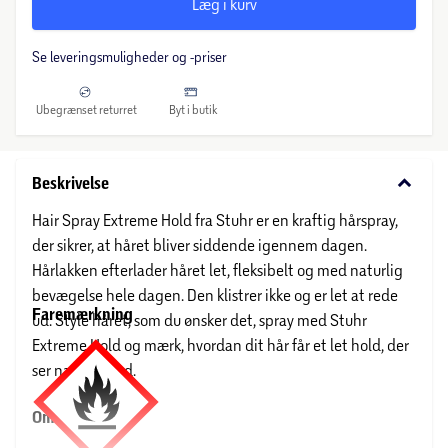
Læg i kurv
Se leveringsmuligheder og -priser
Ubegrænset returret
Byt i butik
keyboard_arrow_down
Beskrivelse
Hair Spray Extreme Hold fra Stuhr er en kraftig hårspray,
der sikrer, at håret bliver siddende igennem dagen.
Hårlakken efterlader håret let, fleksibelt og med naturlig
bevægelse hele dagen. Den klistrer ikke og er let at rede
Faremærkning
ud. Style håret, som du ønsker det, spray med Stuhr
Extreme Hold og mærk, hvordan dit hår får et let hold, der
ser naturligt ud.
Om STUHR