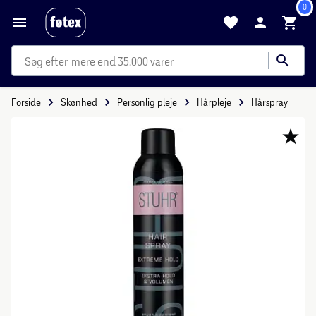
0
mere end 35.000 varer
Forside
Skønhed
Personlig pleje
Hårpleje
Hårspray