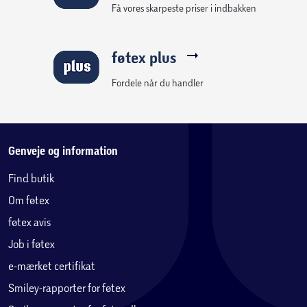
Få vores skarpeste priser i indbakken
føtex plus
Fordele når du handler
Genveje og information
Find butik
Om føtex
føtex avis
Job i føtex
e-mærket certifikat
Smiley-rapporter for føtex