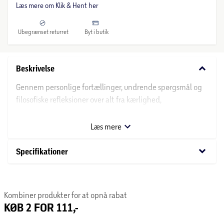
Læs mere om Klik & Hent her
Ubegrænset returret
Byt i butik
keyboard_arrow_down
Beskrivelse
Gennem personlige fortællinger, undrende spørgsmål og
filosofiske refleksioner over alt fra kærlighed,
forfængelighed og mobning til hunde, kaskethår og
gospelsnitter udforsker de to (nye) venner venskabets
Læs mere
betydning og kompleksitet.
keyboard_arrow_down
Specifikationer
Kombiner produkter for at opnå rabat
KØB 2 FOR 111,-