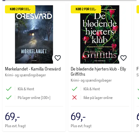
KØB 2 FOR 111,-
KØB 2 FOR 111,-
Mørkelandet - Kamilla Oresvärd
De blødende hjerters klub - Elly
F
Griffiths
Krimi- og spændingsbøger
S
Krimi- og spændingsbøger
Klik & Hent
Klik & Hent
På lager online (100+)
Ikke på lager online
69,-
69,-
Plus evt. fragt
Plus evt. fragt
P