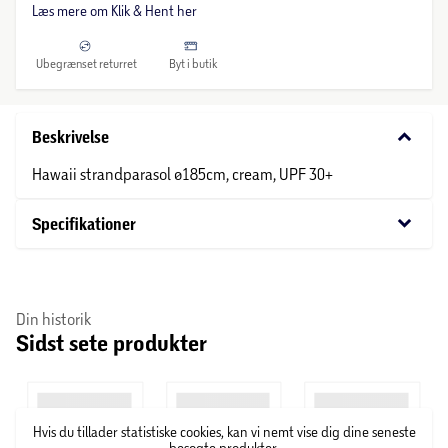
Læs mere om Klik & Hent her
Ubegrænset returret
Byt i butik
keyboard_arrow_down
Beskrivelse
Hawaii strandparasol ø185cm, cream, UPF 30+
keyboard_arrow_down
Specifikationer
Din historik
Sidst sete produkter
Hvis du tillader statistiske cookies, kan vi nemt vise dig dine seneste
besøgte produkter.