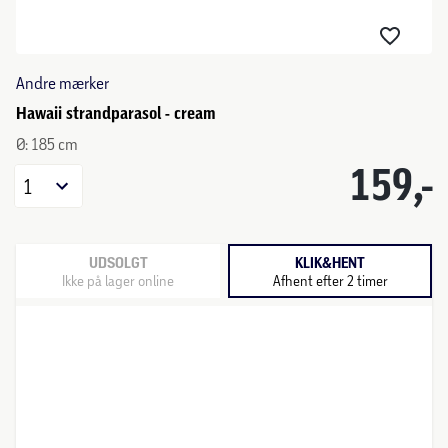
Andre mærker
Hawaii strandparasol - cream
Ø: 185 cm
159,-
1
UDSOLGT
KLIK&HENT
Ikke på lager online
Afhent efter 2 timer