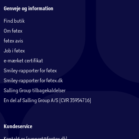
Genveje og information
Find butik
Om føtex
føtex avis
Job i føtex
e-mærket certifikat
Smiley-rapporter for føtex
Smiley-rapporter for føtex.dk
Salling Group tilbagekaldelser
En del af Salling Group A/S (CVR 35954716)
Kundeservice
Kontakt os (support@foetex.dk)