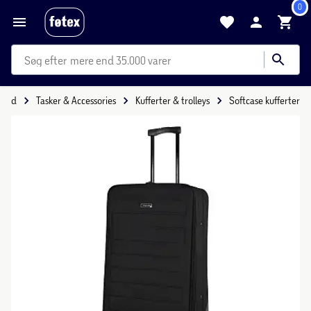
0
mere end 35.000 varer
ritid
Tasker & Accessories
Kufferter & trolleys
Softcase kufferter