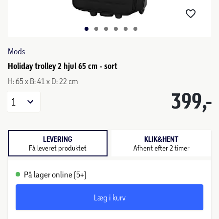
Mods
Holiday trolley 2 hjul 65 cm - sort
H: 65 x B: 41 x D: 22 cm
399,-
1
LEVERING
KLIK&HENT
Få leveret produktet
Afhent efter 2 timer
På lager online (5+)
Læg i kurv