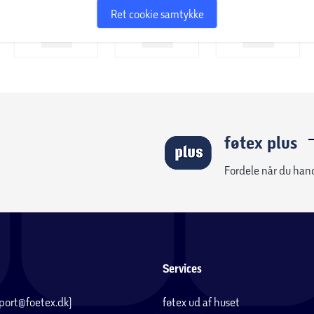
Ret cookie samtykke
føtex plus
Fordele når du han
Services
pport@foetex.dk)
føtex ud af huset