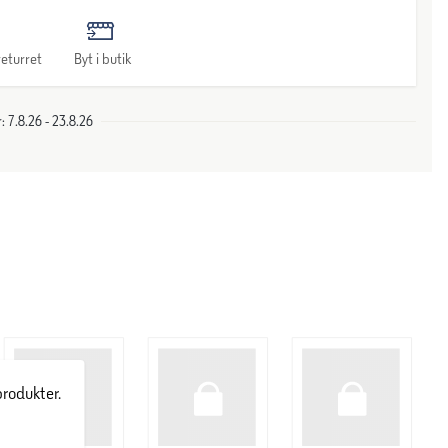
eturret
Byt i butik
 7.8.26 - 23.8.26
produkter.