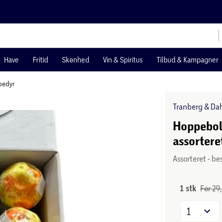
Have
Fritid
Skønhed
Vin & Spiritus
Tilbud & Kampagner
pedyr
Tranberg & Da
Hoppebold
assortere
Assorteret - be
1 stk
Før 29,
1