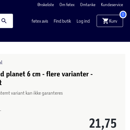
Ønskeliste
Om føtex
Omtanke
Kundeservice
0
Kurv
føtex avis
Find butik
Log ind
hl
 planet 6 cm - flere varianter -
t
stemt variant kan ikke garanteres
-
21,75