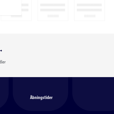
dler
Åbningstider