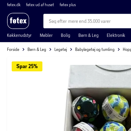
føtex.dk
føtex ud af huset
føtex plus
mere end 35.000 varer
Køkkenudstyr
Møbler
Bolig
Børn & Leg
Elektronik
Forside
Børn & Leg
Legetøj
Babylegetøj og tumling
Hop
Spar 
25%