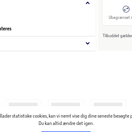
keyboard_arrow_down
Ubegrænset r
nteres
Tilbuddet gælder:
keyboard_arrow_down
illader statistiske cookies, kan vi nemt vise dig dine seneste besøgte 
Du kan altid ændre det igen.