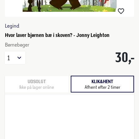
Legind
Hvor laver bjørnen bæ i skoven? - Jonny Leighton
Børnebøger
30,-
1
UDSOLGT
KLIK&HENT
Ikke på lager online
Afhent efter 2 timer