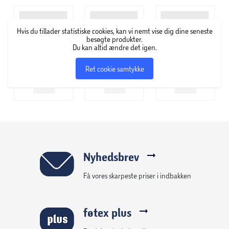
fingeren på pulsen, når det gælder nye trends, innovation
og efterspørgsel – og kan hurtigt komme fra idé til
Hvis du tillader statistiske cookies, kan vi nemt vise dig dine seneste
handling på hele kosmetikområdet, især på farvet
besøgte produkter.
kosmetik. GOSH Copenhagen specialiserer sig i at udvikle
Du kan altid ændre det igen.
makeup, der kun indeholder ingredienser af høj kvalitet.
Ret cookie samtykke
Derfor finder du også et stort udvalg af veganske,
parfumefri og allergicertificerede produkter i deres
sortiment.
Nyhedsbrev
Få vores skarpeste priser i indbakken
føtex plus