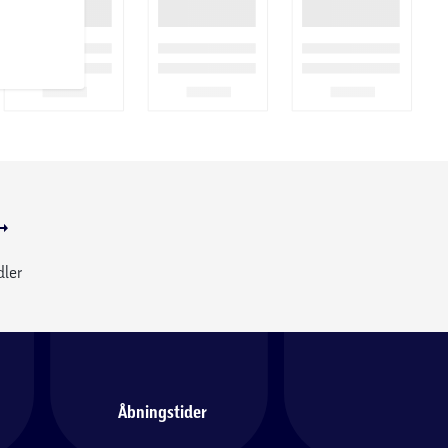
dler
Åbningstider