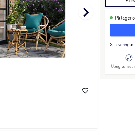
Få le
keyboard_arrow_right
På lager o
Se leveringsm
Ubegrænset r