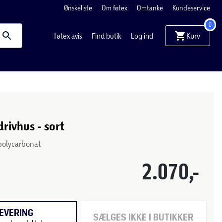
Ønskeliste
Om føtex
Omtanke
Kundeservice
0
Kurv
føtex avis
Find butik
Log ind
drivhus - sort
polycarbonat
2.070,-
EVERING
SÆLGES IKKE I BUTIKKER