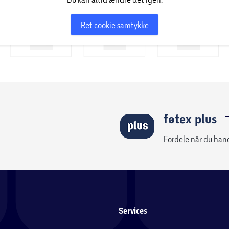
Ret cookie samtykke
føtex plus
Fordele når du han
Services