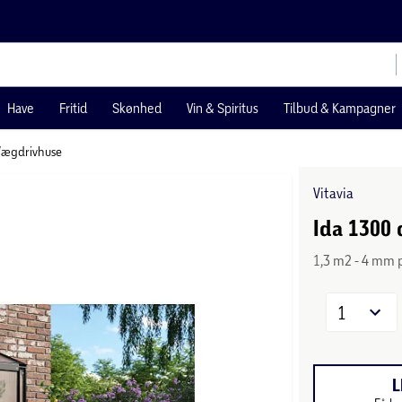
Have
Fritid
Skønhed
Vin & Spiritus
Tilbud & Kampagner
Vægdrivhuse
Vitavia
Ida 1300 
1,3 m2 - 4 mm 
1
L