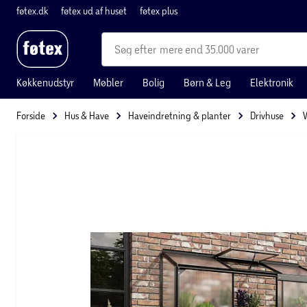
føtex.dk
føtex ud af huset
føtex plus
mere end 35.000 varer
Køkkenudstyr
Møbler
Bolig
Børn & Leg
Elektronik
Forside
Hus & Have
Haveindretning & planter
Drivhuse