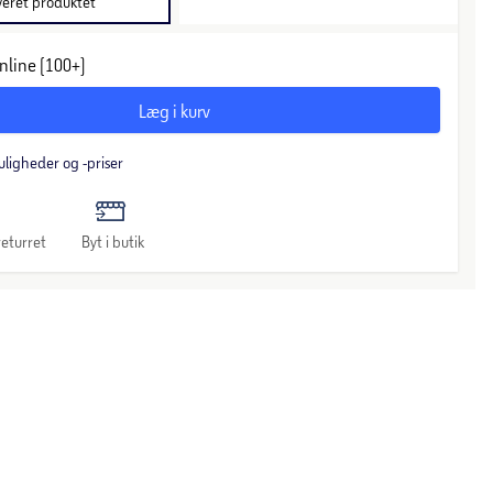
veret produktet
nline (100+)
Læg i kurv
uligheder og -priser
eturret
Byt i butik