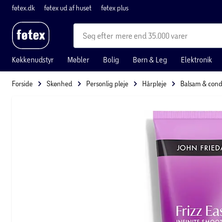
føtex.dk
føtex ud af huset
føtex plus
mere end 35.000 varer
Køkkenudstyr
Møbler
Bolig
Børn & Leg
Elektronik
Forside
Skønhed
Personlig pleje
Hårpleje
Balsam & cond