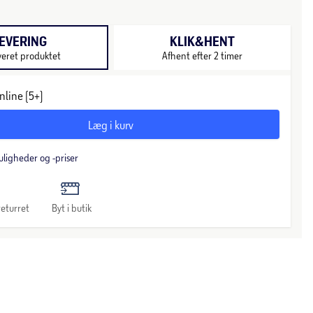
EVERING
KLIK&HENT
veret produktet
Afhent efter 2 timer
nline (5+)
Læg i kurv
uligheder og -priser
eturret
Byt i butik