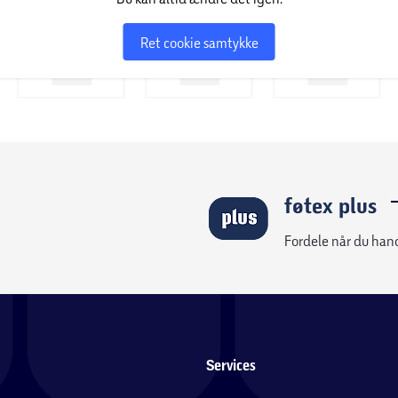
Ret cookie samtykke
føtex plus
Fordele når du han
Services