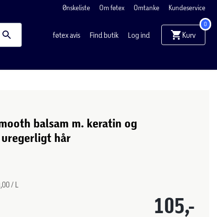
Ønskeliste
Om føtex
Omtanke
Kundeservice
0
Kurv
føtex avis
Find butik
Log ind
Smooth balsam m. keratin og
 uregerligt hår
,00 / L
105,-