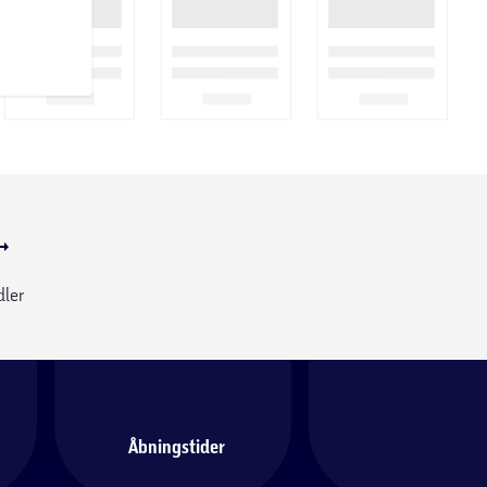
dler
Åbningstider