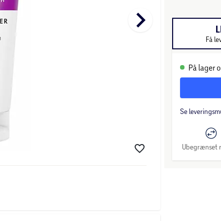
keyboard_arrow_right
L
Få le
På lager o
Se leveringsm
Ubegrænset r