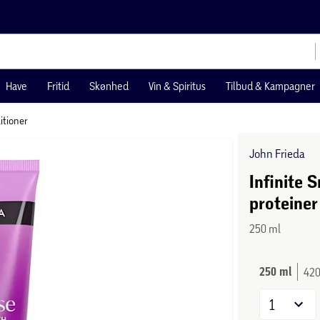
Have
Fritid
Skønhed
Vin & Spiritus
Tilbud & Kampagner
itioner
John Frieda
Infinite 
proteiner
250 ml
250 ml
420
1