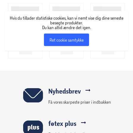
populær blandt skuespillerinder, som Max Factor udviklede
makeup og designede looks til. Senere lancerede han en
Hvis du tillader statistiske cookies, kan vi nemt vise dig dine seneste
række makeup produkter til offentligheden, så kosmetik
besøgte produkter.
som før havde været forbeholdt filmstjerner nu kunne
Du kan altid ændre det igen.
købes i detailsalg. Siden da har brandet blot vokset sig
Ret cookie samtykke
større og større, og udvalget af produkter udvikler sig
fortsat.
Nyhedsbrev
Få vores skarpeste priser i indbakken
føtex plus