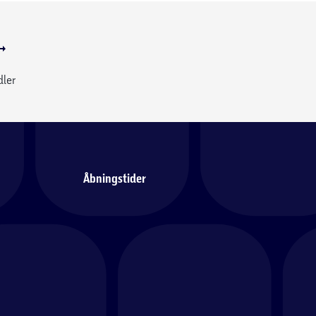
dler
Åbningstider