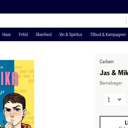
Have
Fritid
Skønhed
Vin & Spiritus
Tilbud & Kampagner
Carlsen
Jas & Mik
Børnebøger
1
L