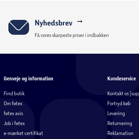
Nyhedsbrev
Få vores skarpeste priser i indbakken
Genveje og information
Kundeservice
Find butik
Kontakt os (su
Om føtex
Fortryd køb
føtex avis
Levering
Job i føtex
Returnering
e-mærket certifikat
Reklamation