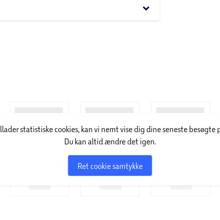
keyboard_arrow_down
illader statistiske cookies, kan vi nemt vise dig dine seneste besøgte 
Du kan altid ændre det igen.
Ret cookie samtykke