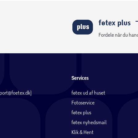
føtex plus
Fordele når du han
Services
pport@foetex.dk)
føtex ud af huset
Fotoservice
føtex plus
føtex nyhedsmail
Klik & Hent