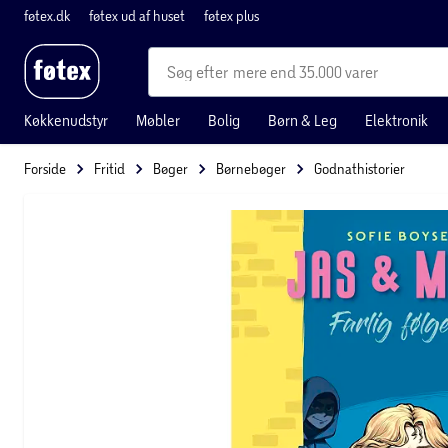
føtex.dk
føtex ud af huset
føtex plus
mere end 35.000 varer
Køkkenudstyr
Møbler
Bolig
Børn & Leg
Elektronik
Forside
Fritid
Bøger
Børnebøger
Godnathistorier