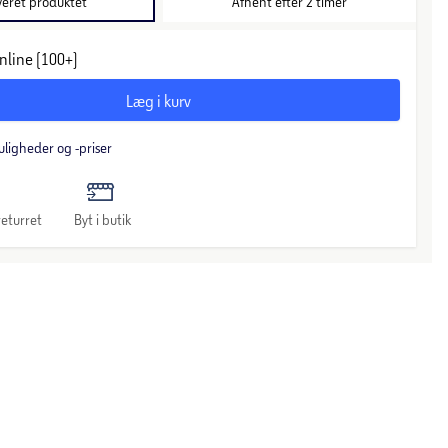
veret produktet
Afhent efter 2 timer
nline (100+)
Læg i kurv
uligheder og -priser
eturret
Byt i butik