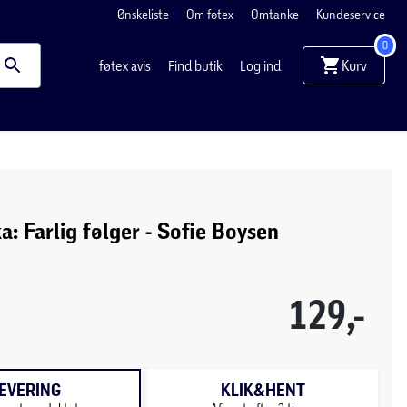
Ønskeliste
Om føtex
Omtanke
Kundeservice
0
Kurv
føtex avis
Find butik
Log ind
a: Farlig følger - Sofie Boysen
129,-
EVERING
KLIK&HENT