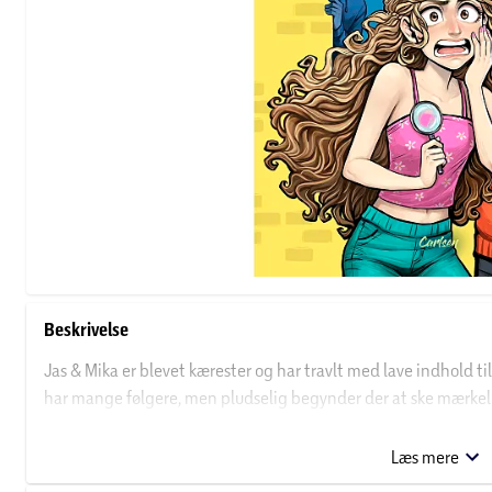
Beskrivelse
Jas & Mika er blevet kærester og har travlt med lave indhold 
har mange følgere, men pludselig begynder der at ske mærkeli
venindegruppe er straks på sagen. Stalkeren må findes, men hv
Læs mere