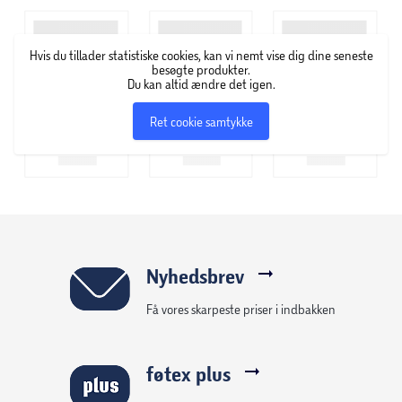
man vælge imellem to forskellige typer beklædning: 3 mm
hærdet glas og 10 mm polycarbonat
Hvis du tillader statistiske cookies, kan vi nemt vise dig dine seneste
besøgte produkter.
Du kan altid ændre det igen.
Juliana Compact er designet med en drop down door, så
man får en næsten trinløs døråbning. Derfor anbefales det
Ret cookie samtykke
at montere drivhuset på en original Juliana drivhussokkel,
da man ellers vil skulle tage højde for det i konstruktionen
af fundamentet.
Nyhedsbrev
Få vores skarpeste priser i indbakken
føtex plus