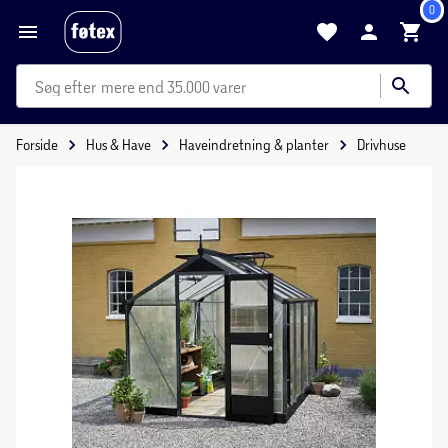
0
mere end 35.000 varer
Forside
Hus & Have
Haveindretning & planter
Drivhuse