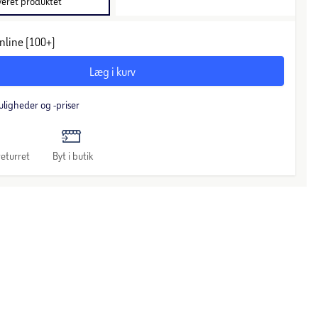
veret produktet
nline (100+)
Læg i kurv
uligheder og -priser
eturret
Byt i butik