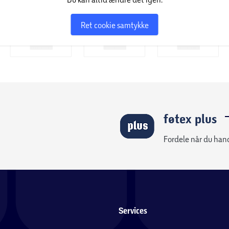
Ret cookie samtykke
føtex plus
Fordele når du han
Services