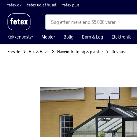
føtex.dk
føtex ud af huset
føtex plus
mere end 35.000 varer
Køkkenudstyr
Møbler
Bolig
Børn & Leg
Elektronik
Forside
Hus & Have
Haveindretning & planter
Drivhuse