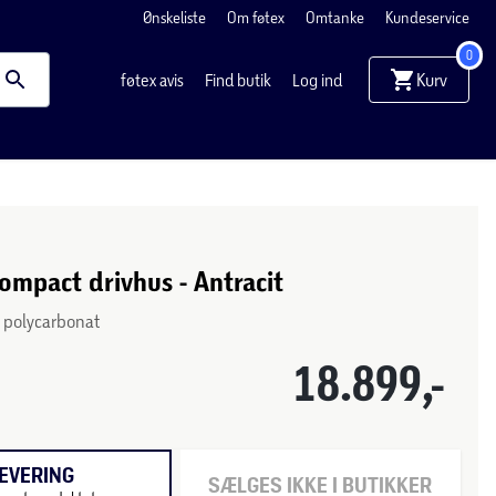
Ønskeliste
Om føtex
Omtanke
Kundeservice
0
Kurv
føtex avis
Find butik
Log ind
ompact drivhus - Antracit
 polycarbonat
18.899,-
EVERING
SÆLGES IKKE I BUTIKKER