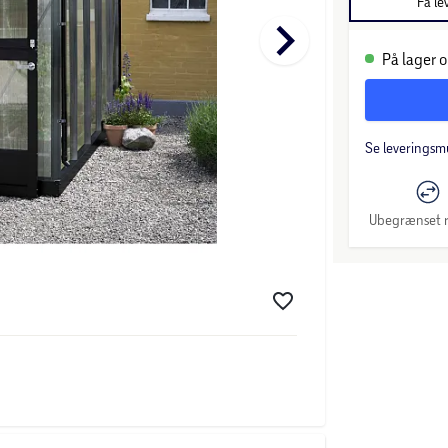
Få le
keyboard_arrow_right
På lager o
Se leveringsm
Ubegrænset r