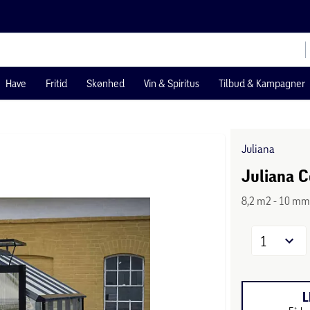
Have
Fritid
Skønhed
Vin & Spiritus
Tilbud & Kampagner
Juliana
Juliana C
8,2 m2 - 10 mm
1
L