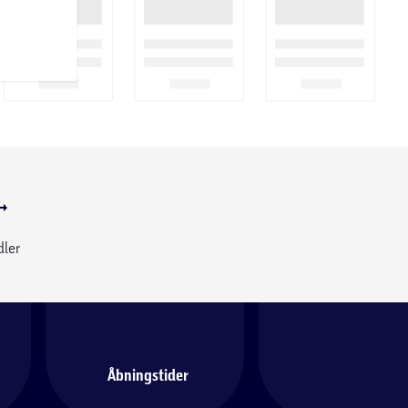
dler
Åbningstider