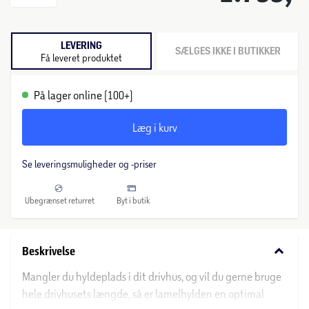
LEVERING
SÆLGES IKKE I BUTIKKER
Få leveret produktet
På lager online (100+)
Læg i kurv
Se leveringsmuligheder og -priser
Ubegrænset returret
Byt i butik
keyboard_arrow_down
Beskrivelse
Mangler du hyldeplads i dit drivhus, og vil du gerne bruge
hele drivhusets længde, så er lamelhylden en optimal