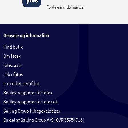
på din adresse med fragtbil.
Fordele når du handler
Estimeret samletid: 9 timer for 2 personer.
Max antal brugere: 11
Legetårnets mål
Genveje og information
Areal ekskl. sikkerhedsareal legetårn: B:182 x D:428 x H: 315
Find butik
cm
Om føtex
Areal ekskl. sikkerhedsareal gyngemodul: B:220 x D:235 x H:
215 cm
føtex avis
Samlet areal ekskl. sikkerhedsareal: B:403 x D:428 x H:315
Job i føtex
cm
e-mærket certifikat
Areal inkl. sikkerhedsareal: Der skal være et sikkerhedsareal
på minimum 200 cm. til alle sider.
Smiley-rapporter for føtex
Stolper: 68 x 68 + 88 x 88 mm
Smiley-rapporter for føtex.dk
Reglar: 34 x 58 mm
Salling Group tilbagekaldelser
Brædder: 16 x 95 mm
En del af Salling Group A/S (CVR 35954716)