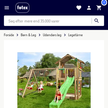
0
mere end 35.000 varer
Forside
Børn & Leg
Udendørs leg
Legetårne