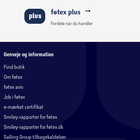
4x skridsikre metalstigetrin med endedæksler
føtex plus
2x Stigebeslag
Todelte bolthætter til at dække udragende bolt- og
Fordele når du handler
skruehoveder
Hovedbeskytter ved glideudgang
4x Sikkerhedshåndtag med skridsikker overflade
Genveje og information
Inkluderet monteringsværktøj:
Find butik
Holdbare, galvaniserede, selvskærende skruer og bolte
Om føtex
Bits og bor
føtex avis
Kompatibel med følgende moduler og tilbehør:
Job i føtex
2-Swing Modulee 220, 2-Climb Modulee 220, Bridge 2.1
e-mærket certifikat
samt brandmandsstang.
Smiley-rapporter for føtex
Estimeret samletid: 7 timer for 2 personer.
Smiley-rapporter for føtex.dk
Max antal brugere: 9
Salling Group tilbagekaldelser