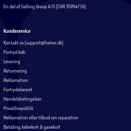
En del af Salling Group A/S (CVR 35954716)
Legetårnet består af trykimprægneret træ. Testet og
overvåget for kvalitet og sikkerhed (i henhold til EN: 71-1,
2, 3, 8 & 9) CE godkendt.
Legetårnet leveres som komplet saml-selv-pakke i
Kundeservice
færdigsavede trælængder. Det er tungt og leveres derfor
Kontakt os (support@foetex.dk)
på din adresse med fragtbil.
Fortryd køb
Legetårnets mål
Levering
Areal ekskl. sikkerhedsareal: B:223 x D:379 x H: 332 cm
Returnering
Areal inkl. sikkerhedsareal: Der skal være et sikkerhedsareal
på minimum 200 cm. til alle sider.
Reklamation
Stolper: 68 x 68 mm
Fortrydelsesret
Reglar: 34 x 58 mm
Handelsbetingelser
Brædder: 16 x 95 mm
Privatlivspolitik
Reklamation eller tilbud om reparation
Betaling, købekort & gavekort