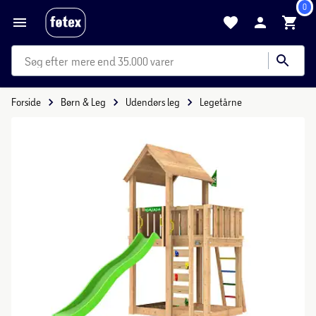
0
mere end 35.000 varer
Forside
Børn & Leg
Udendørs leg
Legetårne