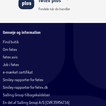
føtex plus
Fordele når du handler
Genveje og information
Find butik
Om føtex
føtex avis
Job i føtex
e-mærket certifikat
Smiley-rapporter for føtex
Smiley-rapporter for føtex.dk
Salling Group tilbagekaldelser
En del af Salling Group A/S (CVR 35954716)