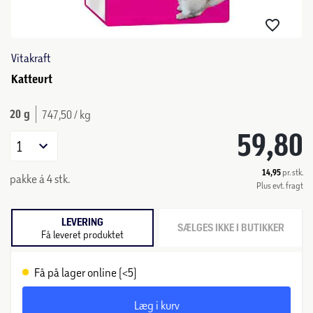
Vitakraft
Katteurt
20 g
747,50 / kg
59,80
1
14,95
pr. stk.
pakke á 4 stk.
Plus evt. fragt
LEVERING
SÆLGES IKKE I BUTIKKER
Få leveret produktet
Få på lager online (<5)
Læg i kurv