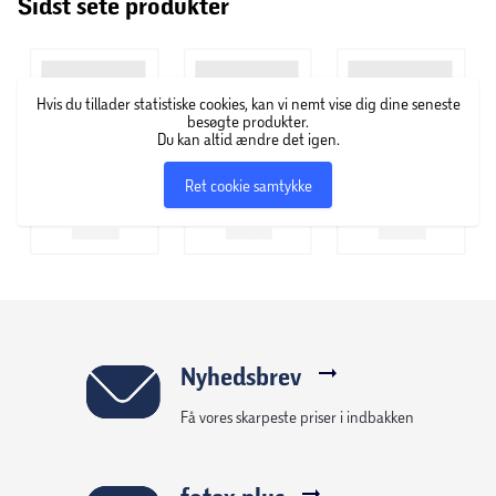
Sidst sete produkter
dyrebutik i byen Heiligenrode nær Bremen i Tyskland. I
dag producerer virksomheden over en million produkter
om dagen, og deres produkter sælges i forskellige lande
over hele verden. Hos Vitakraft er næring og forkælelse
Hvis du tillader statistiske cookies, kan vi nemt vise dig dine seneste
nøgleordene, og i sortimentet har de alt, hvad dyrehjertet
besøgte produkter.
begærer inden for foder og godbidder til både hunde,
Du kan altid ændre det igen.
katte, fugle, reptiler, fisk samt kaniner og gnavere.
Ret cookie samtykke
Nyhedsbrev
Få vores skarpeste priser i indbakken