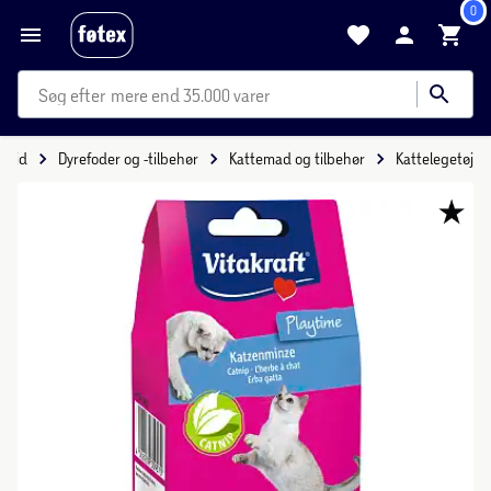
0
mere end 35.000 varer
ritid
Dyrefoder og -tilbehør
Kattemad og tilbehør
Kattelegetøj