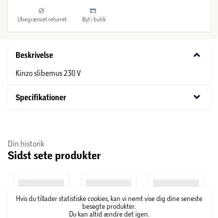
Ubegrænset returret
Byt i butik
keyboard_arrow_down
Beskrivelse
Kinzo slibemus 230 V
keyboard_arrow_down
Specifikationer
Din historik
Sidst sete produkter
Hvis du tillader statistiske cookies, kan vi nemt vise dig dine seneste
besøgte produkter.
Du kan altid ændre det igen.