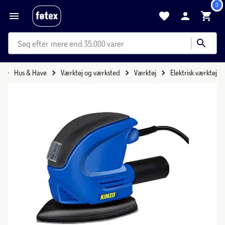
0
mere end 35.000 varer
Hus & Have
Værktøj og værksted
Værktøj
Elektrisk værktøj