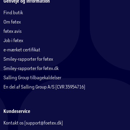
Genveje og information
Find butik
Om føtex
føtex avis
Job i føtex
e-mærket certifikat
Smiley-rapporter for føtex
Smiley-rapporter for føtex.dk
Salling Group tilbagekaldelser
En del af Salling Group A/S (CVR 35954716)
Kundeservice
Kontakt os (support@foetex.dk)