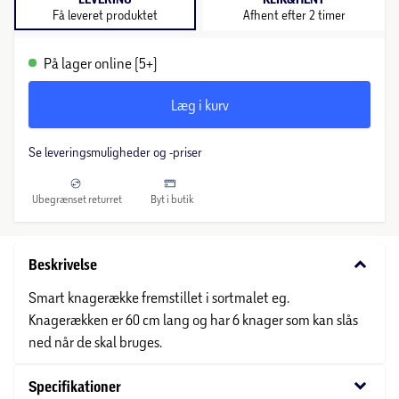
Få leveret produktet
Afhent efter 2 timer
På lager online (5+)
Læg i kurv
Se leveringsmuligheder og -priser
Ubegrænset returret
Byt i butik
keyboard_arrow_down
Beskrivelse
Smart knagerække fremstillet i sortmalet eg.
Knagerækken er 60 cm lang og har 6 knager som kan slås
ned når de skal bruges.
keyboard_arrow_down
Specifikationer