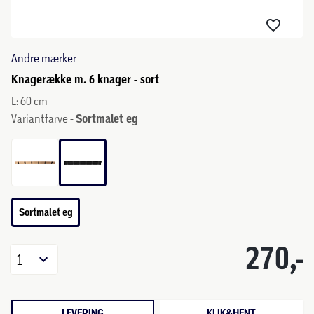
Andre mærker
Knagerække m. 6 knager - sort
L: 60 cm
Variantfarve -
Sortmalet eg
Sortmalet eg
270,-
1
LEVERING
KLIK&HENT