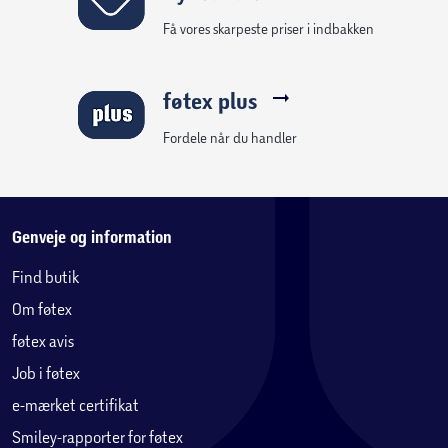
Få vores skarpeste priser i indbakken
føtex plus
Fordele når du handler
Genveje og information
Find butik
Om føtex
føtex avis
Job i føtex
e-mærket certifikat
Smiley-rapporter for føtex