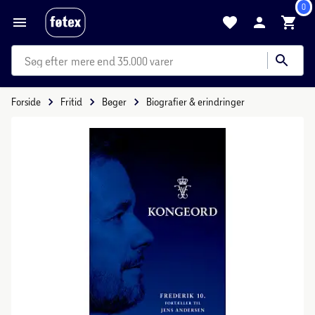
0
mere end 35.000 varer
Forside
Fritid
Bøger
Biografier & erindringer