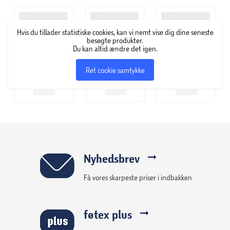
monark.
Jens Andersen, forfatter til Kronprins Frederik-biografien
Hvis du tillader statistiske cookies, kan vi nemt vise dig dine seneste
“Under bjælken”, har lagt øre og pen til kongens ord.
besøgte produkter.
Du kan altid ændre det igen.
Ret cookie samtykke
Nyhedsbrev
Få vores skarpeste priser i indbakken
føtex plus