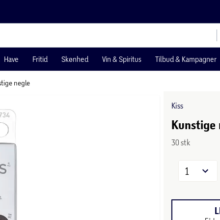
Have
Fritid
Skønhed
Vin & Spiritus
Tilbud & Kampagner
tige negle
Kiss
Kunstige
30 stk
1
L