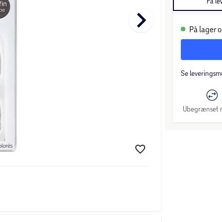
Få le
keyboard_arrow_right
På lager o
Se leveringsm
Ubegrænset r