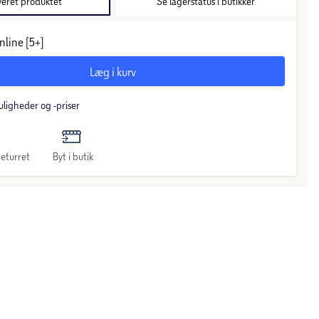
veret produktet
Se lagerstatus i butikker
nline (5+)
Læg i kurv
uligheder og -priser
eturret
Byt i butik