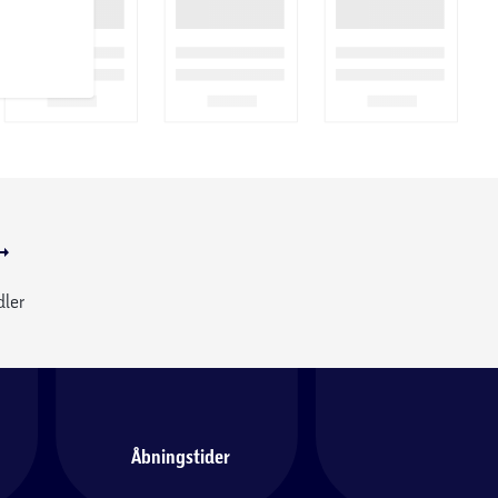
dler
Åbningstider