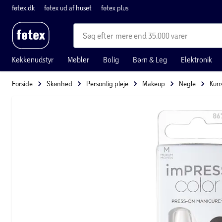
føtex.dk
føtex ud af huset
føtex plus
mere end 35.000 varer
Køkkenudstyr
Møbler
Bolig
Børn & Leg
Elektronik
Forside
Skønhed
Personlig pleje
Makeup
Negle
Kuns