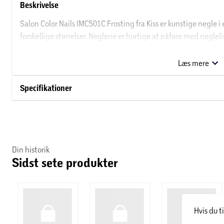
Beskrivelse
Salon Color Nails IMC501C Frosting fra Kiss er kunstige negle i
forskellige størrelser. Neglene er hurtige at påføre med negle
negle fra Kiss.
Læs mere
Om Kiss
Specifikationer
Kiss er en amerikansk producent af skønhedsprodukter, der ble
formået at skabe et internationalt anerkendt brand, og i der
vipper, kosmetik samt hårprodukter.
Din historik
Sidst sete produkter
Hvis du t