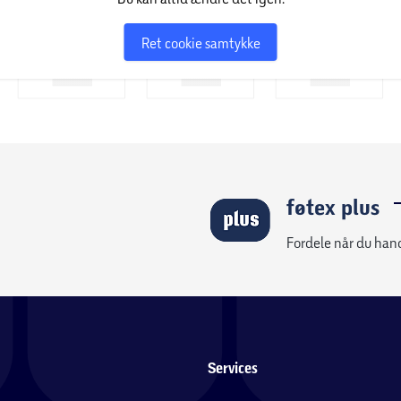
Ret cookie samtykke
føtex plus
Fordele når du han
Services