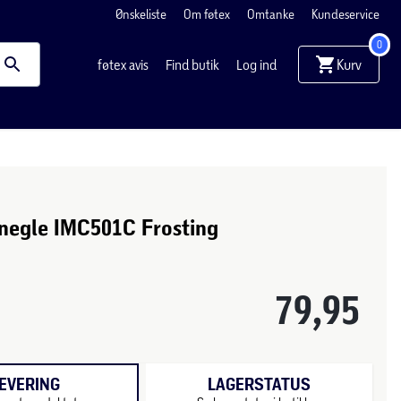
Ønskeliste
Om føtex
Omtanke
Kundeservice
0
Kurv
føtex avis
Find butik
Log ind
 negle IMC501C Frosting
79,95
EVERING
LAGERSTATUS