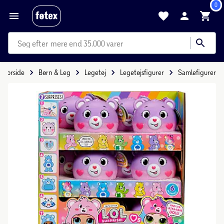
0
mere end 35.000 varer
Forside
Børn & Leg
Legetøj
Legetøjsfigurer
Samlefigurer