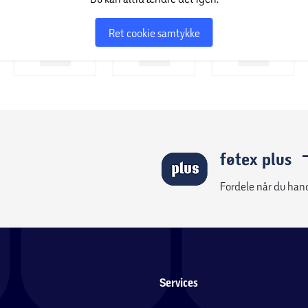
Ret cookie samtykke
føtex plus
Fordele når du han
Services