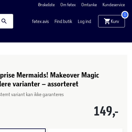
Ønskeliste
Om føtex
Omtanke
Kundeservice
0
Kurv
føtex avis
Find butik
Log ind
rprise Mermaids! Makeover Magic
lere varianter – assorteret
stemt variant kan ikke garanteres
149,-