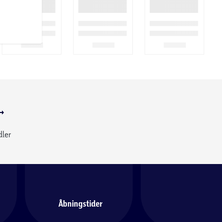
dler
Åbningstider