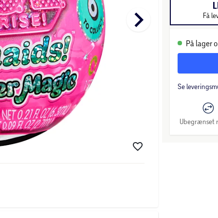
L
keyboard_arrow_right
Få le
På lager o
Se leveringsm
Ubegrænset r