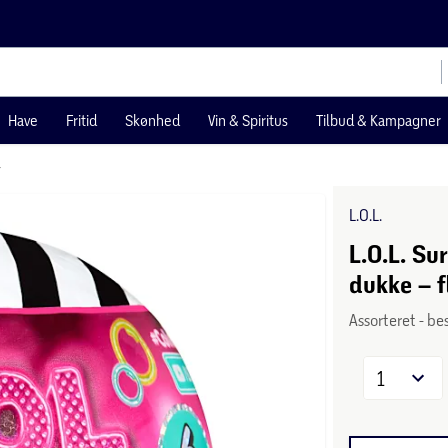
Have
Fritid
Skønhed
Vin & Spiritus
Tilbud & Kampagner
r
L.O.L.
L.O.L. Su
dukke – f
Assorteret - be
1