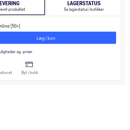
EVERING
LAGERSTATUS
veret produktet
Se lagerstatus i butikker
nline (50+)
Læg i kurv
uligheder og -priser
eturret
Byt i butik