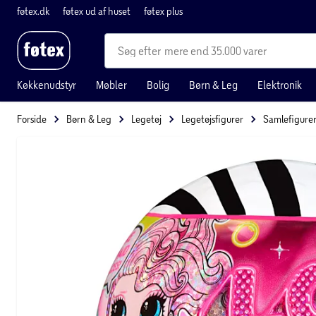
føtex.dk
føtex ud af huset
føtex plus
mere end 35.000 varer
Køkkenudstyr
Møbler
Bolig
Børn & Leg
Elektronik
Forside
Børn & Leg
Legetøj
Legetøjsfigurer
Samlefigure