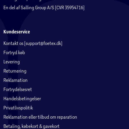
LEDVANCE SMART+ WiFi app (IOS 9.0 og Android 4.4 eller
En del af Salling Group A/S (CVR 35954716)
senere). App’en giver mulighed for at opsætte og gemme
dine egne forskellige lysscener, tidsstyringer og andre
automatiseringer – det er nemt og kun fantasien sætter
grænser.
Kundeservice
SMART+ WiFi kræver ingen gateway, men kommunikerer
Kontakt os (support@foetex.dk)
nemt via din trådløse WiFi-router og systemet kan
stemmestyres via Google Assistant, Amazon Alexa. Du kan
Fortryd køb
også styre SMART+ WiFi produkterne uden for hjemmet via
Levering
din smartphone eller tablet.
Returnering
SMART+ WiFi kan integreres i Samsung SmartThings
Udover WiFi varianterne findes LEDVANCE SMART+ også
Reklamation
med Zigbee og Bluetooth teknologi
Fortrydelsesret
Handelsbetingelser
Privatlivspolitik
Reklamation eller tilbud om reparation
Betaling, købekort & gavekort