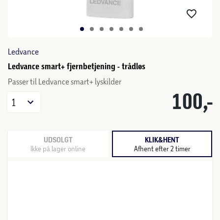
Ledvance
Ledvance smart+ fjernbetjening - trådløs
Passer til Ledvance smart+ lyskilder
100,-
1
UDSOLGT
KLIK&HENT
Ikke på lager online
Afhent efter 2 timer