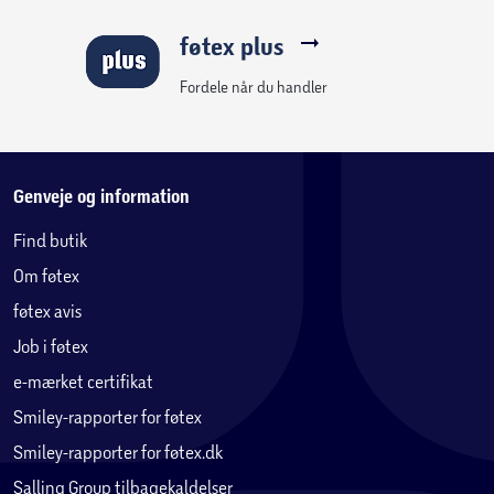
med forskellige hvide nuancer fra dagslys til varm hvid
føtex plus
(2700 – 6500K). LED-pærerne kan også dæmpes, så
belysningen passer til både hygge og aktivitet.
Fordele når du handler
Multicolor (RGBW) giver mulighed for farveindstilling med
over 16 mio. selvvalgte farver eller rent hvidt lys. Lyset kan
også dæmpes.
SMART+ LED-pærer fås i mange former og størrelser. LED-
Genveje og information
teknologien sikrer dig et højt lysudbytte med lavt
Find butik
strømforbrug og meget lang levetid.
Om føtex
LEDVANCE SMART+ sortimentet er bredt og indeholder
blandt andet LED-pærer, LED-lamper, flexbånd, sensorer
føtex avis
og plugs. Du kan få produkter til indendørs brug og
Job i føtex
produkter som kan tåle at sidde udendørs. Hvis du vælger
e-mærket certifikat
at bruge vores plugs så kan du også få ”ikke smart home”
produkter integreret i din smart belysning – fx
Smiley-rapporter for føtex
kaffemaskinen eller andre lamper uden smart pærer.
Smiley-rapporter for føtex.dk
SMART+ produkterne kan nemt sættes op og styres via
Salling Group tilbagekaldelser