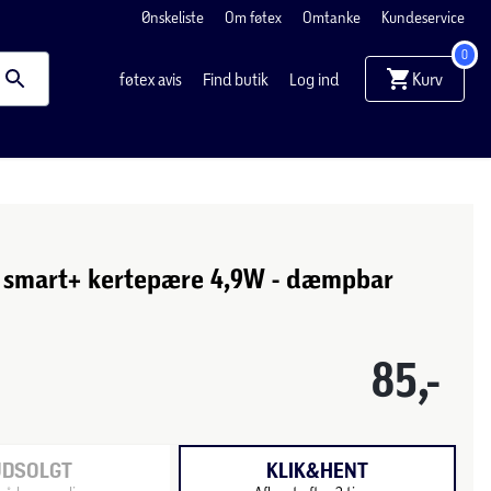
Ønskeliste
Om føtex
Omtanke
Kundeservice
0
Kurv
føtex avis
Find butik
Log ind
 smart+ kertepære 4,9W - dæmpbar
85,-
UDSOLGT
KLIK&HENT