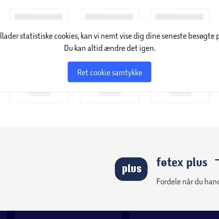
passer til både hygge og aktivitet.
6 mio. selvvalgte farver eller rent hvidt lys.
illader statistiske cookies, kan vi nemt vise dig dine seneste besøgte 
Du kan altid ændre det igen.
ogien sikrer dig et højt lysudbytte med lavt
Ret cookie samtykke
andet LED-pærer, LED-lamper, flexbånd,
rodukter som kan tåle at sidde udendørs. Hvis
ome” produkter integreret i din smart belysning
CE SMART+ WiFi app (IOS 9.0 og Android 4.4
ine egne forskellige lysscener, tidsstyringer
tter grænser.
a din trådløse WiFi-router og systemet kan
føtex plus
å styre SMART+ WiFi produkterne uden for
Fordele når du han
igbee og Bluetooth teknologi