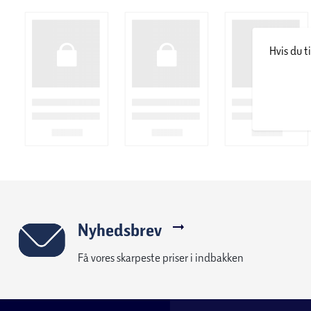
(2700 – 6500K). LED-pærerne kan også dæmpes, så belysningen 
Multicolor (RGBW) giver mulighed for farveindstilling med over 1
Hvis du t
Lyset kan også dæmpes.
SMART+ LED-pærer fås i mange former og størrelser. LED-teknol
strømforbrug og meget lang levetid.
LEDVANCE SMART+ sortimentet er bredt og indeholder blandt 
sensorer og plugs. Du kan få produkter til indendørs brug og p
du vælger at bruge vores plugs så kan du også få ”ikke smart h
– fx kaffemaskinen eller andre lamper uden smart pærer.
SMART+ produkterne kan nemt sættes op og styres via LEDVAN
eller senere). App’en giver mulighed for at opsætte og gemme d
og andre automatiseringer – det er nemt og kun fantasien sæ
SMART+ WiFi kræver ingen gateway, men kommunikerer nemt vi
Nyhedsbrev
stemmestyres via Google Assistant, Amazon Alexa. Du kan ogs
Få vores skarpeste priser i indbakken
hjemmet via din smartphone eller tablet.
SMART+ WiFi kan integreres i Samsung SmartThings
Udover WiFi varianterne findes LEDVANCE SMART+ også med Z