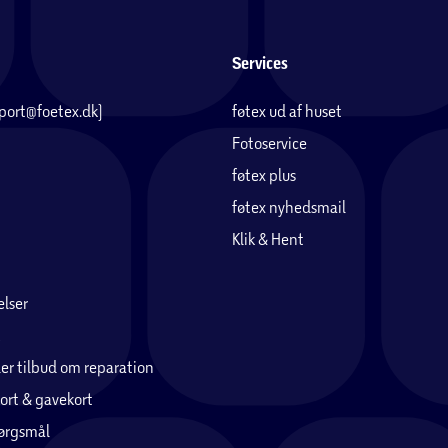
Services
pport@foetex.dk)
føtex ud af huset
Fotoservice
føtex plus
føtex nyhedsmail
Klik & Hent
lser
er tilbud om reparation
ort & gavekort
pørgsmål