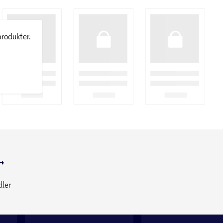
produkter.
dler