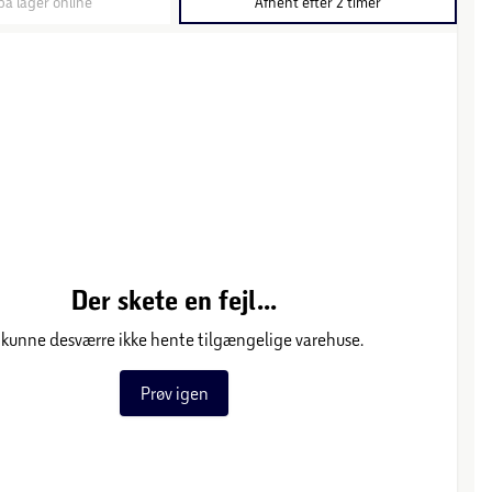
på lager online
Afhent efter 2 timer
Der skete en fejl...
 kunne desværre ikke hente tilgængelige varehuse.
Prøv igen