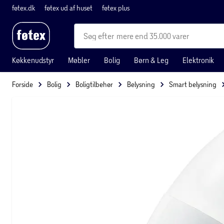
føtex.dk
føtex ud af huset
føtex plus
mere end 35.000 varer
Køkkenudstyr
Møbler
Bolig
Børn & Leg
Elektronik
Forside
Bolig
Boligtilbehør
Belysning
Smart belysning