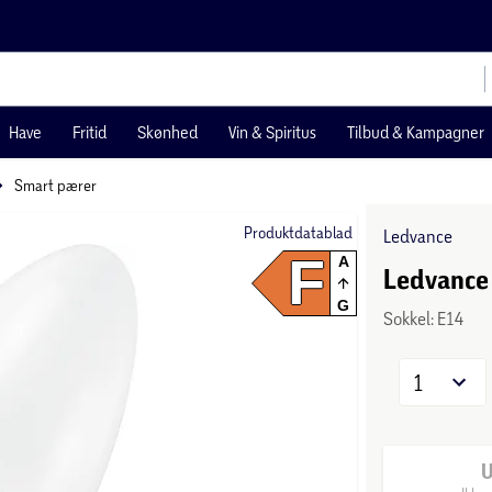
Have
Fritid
Skønhed
Vin & Spiritus
Tilbud & Kampagner
Smart pærer
Produktdatablad
Ledvance
F
A
Ledvance
G
Sokkel: E14
1