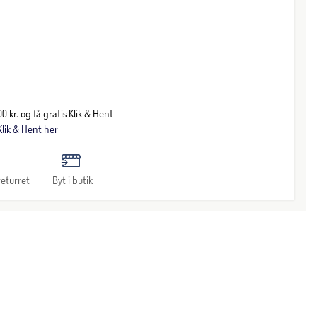
0 kr. og få gratis Klik & Hent
lik & Hent her
eturret
Byt i butik