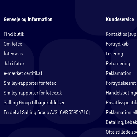
Genveje og information
Kundeservice
Find butik
Kontakt os (su
Om føtex
Fortryd køb
føtex avis
Levering
Job i føtex
Returnering
e-mærket certifikat
Reklamation
Smiley-rapporter for føtex
Fortrydelsesret
Smiley-rapporter for føtex.dk
Handelsbetinge
Salling Group tilbagekaldelser
Privatlivspolitik
En del af Salling Group A/S (CVR 35954716)
Reklamation ell
Betaling, købek
Ofte stillede s