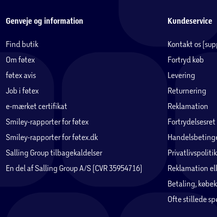
Genveje og information
Kundeservice
Find butik
Kontakt os (su
Om føtex
Fortryd køb
føtex avis
Levering
Job i føtex
Returnering
e-mærket certifikat
Reklamation
Smiley-rapporter for føtex
Fortrydelsesret
Smiley-rapporter for føtex.dk
Handelsbetinge
Salling Group tilbagekaldelser
Privatlivspolitik
En del af Salling Group A/S (CVR 35954716)
Reklamation ell
Betaling, købek
Ofte stillede s