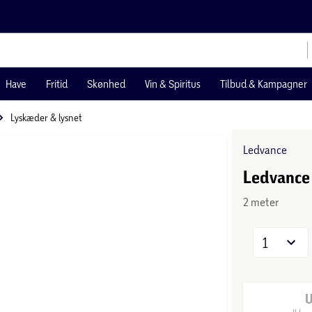
Have
Fritid
Skønhed
Vin & Spiritus
Tilbud & Kampagner
Lyskæder & lysnet
Ledvance
Ledvance 
2 meter
1