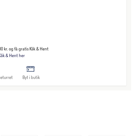
0 kr. og få gratis Klik & Hent
lik & Hent her
eturret
Byt i butik