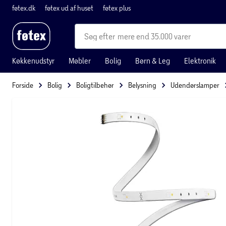
føtex.dk
føtex ud af huset
føtex plus
mere end 35.000 varer
Køkkenudstyr
Møbler
Bolig
Børn & Leg
Elektronik
Forside
Bolig
Boligtilbehør
Belysning
Udendørslamper