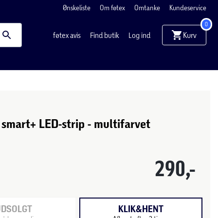
Ønskeliste
Om føtex
Omtanke
Kundeservice
0
Kurv
føtex avis
Find butik
Log ind
smart+ LED-strip - multifarvet
290,-
UDSOLGT
KLIK&HENT