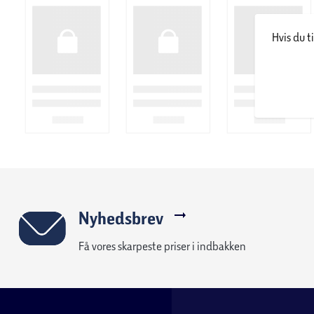
(2700 – 6500K). LED-pærerne kan også dæmpes, så belysningen 
Multicolor (RGBW) giver mulighed for farveindstilling med over 1
Hvis du t
Lyset kan også dæmpes.
SMART+ LED-lamper fås i mange former og størrelser. LED-tekno
strømforbrug og meget lang levetid.
LEDVANCE SMART+ sortimentet er bredt og indeholder blandt 
sensorer og plugs. Du kan få produkter til indendørs brug og p
du vælger at bruge vores plugs så kan du også få ”ikke smart h
– fx kaffemaskinen eller andre lamper uden smart pærer.
SMART+ produkterne kan nemt sættes op og styres via LEDVAN
eller senere). App’en giver mulighed for at opsætte og gemme d
og andre automatiseringer – det er nemt og kun fantasien sæ
Nyhedsbrev
SMART+ WiFi kræver ingen gateway, men kommunikerer nemt vi
stemmestyres via Google Assistant, Amazon Alexa. Du kan ogs
Få vores skarpeste priser i indbakken
hjemmet via din smartphone eller tablet.
SMART+ WiFi kan integreres i Samsung SmartThings
Udover WiFi varianterne findes LEDVANCE SMART+ også med Z