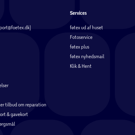
Services
pport@foetex.dk)
føtex ud af huset
Fotoservice
føtex plus
føtex nyhedsmail
Klik & Hent
lser
er tilbud om reparation
ort & gavekort
pørgsmål