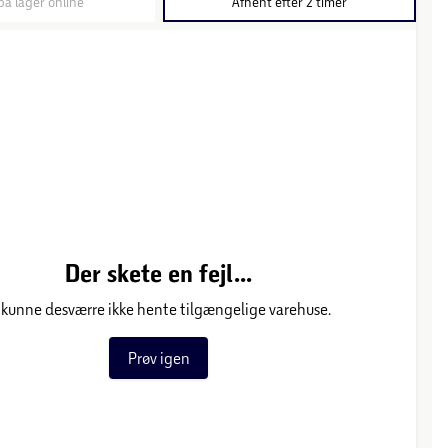
på lager online
Afhent efter 2 timer
Der skete en fejl...
 kunne desværre ikke hente tilgængelige varehuse.
Prøv igen