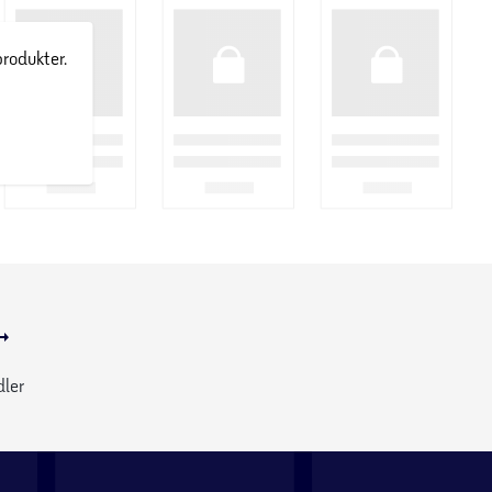
produkter.
dler