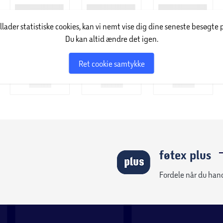
passer til både hygge og aktivitet.
6 mio. selvvalgte farver eller rent hvidt lys.
illader statistiske cookies, kan vi nemt vise dig dine seneste besøgte 
Du kan altid ændre det igen.
logien sikrer dig et højt lysudbytte med lavt
Ret cookie samtykke
andet LED-pærer, LED-lamper, flexbånd,
rodukter som kan tåle at sidde udendørs. Hvis
ome” produkter integreret i din smart belysning
CE SMART+ WiFi app (IOS 9.0 og Android 4.4
ine egne forskellige lysscener, tidsstyringer
tter grænser.
føtex plus
a din trådløse WiFi-router og systemet kan
å styre SMART+ WiFi produkterne uden for
Fordele når du han
igbee og Bluetooth teknologi