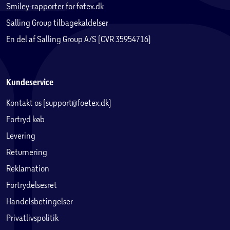
LEDVANCE SMART+ WiFi app (IOS 9.0 og Android 4.4 eller
Smiley-rapporter for føtex.dk
senere). App’en giver mulighed for at opsætte og gemme
Salling Group tilbagekaldelser
dine egne forskellige lysscener, tidsstyringer og andre
En del af Salling Group A/S (CVR 35954716)
automatiseringer – det er nemt og kun fantasien sætter
grænser.
SMART+ WiFi kræver ingen gateway, men kommunikerer
nemt via din trådløse WiFi-router og systemet kan
Kundeservice
stemmestyres via Google Assistant, Amazon Alexa. Du kan
Kontakt os (support@foetex.dk)
også styre SMART+ WiFi produkterne uden for hjemmet via
din smartphone eller tablet.
Fortryd køb
SMART+ WiFi kan integreres i Samsung SmartThings
Levering
Udover WiFi varianterne findes LEDVANCE SMART+ også
Returnering
med Zigbee og Bluetooth teknologi
Reklamation
Fortrydelsesret
Handelsbetingelser
Privatlivspolitik