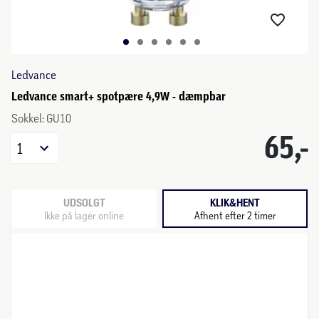
Ledvance
Ledvance smart+ spotpære 4,9W - dæmpbar
Sokkel: GU10
65,-
1
UDSOLGT
KLIK&HENT
Ikke på lager online
Afhent efter 2 timer