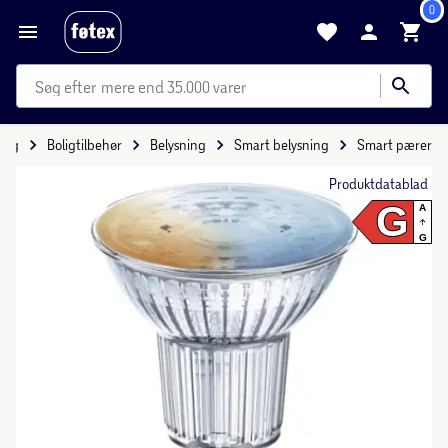
0
mere end 35.000 varer
olig
Boligtilbehør
Belysning
Smart belysning
Smart pærer
Produktdatablad
G
A
G