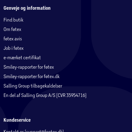
Genveje og information
Find butik
Om føtex
føtex avis
Job i føtex
e-mærket certifikat
Smiley-rapporter for føtex
Smiley-rapporter for føtex.dk
Salling Group tilbagekaldelser
En del af Salling Group A/S (CVR 35954716)
Kundeservice
Kontakt os (support@foetex.dk)