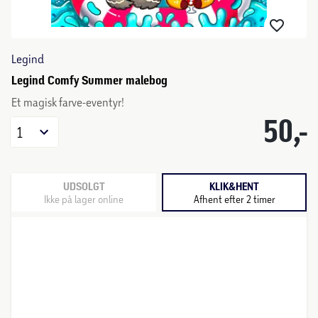
Legind
Legind Comfy Summer malebog
Et magisk farve-eventyr!
50,-
1
UDSOLGT
KLIK&HENT
Ikke på lager online
Afhent efter 2 timer