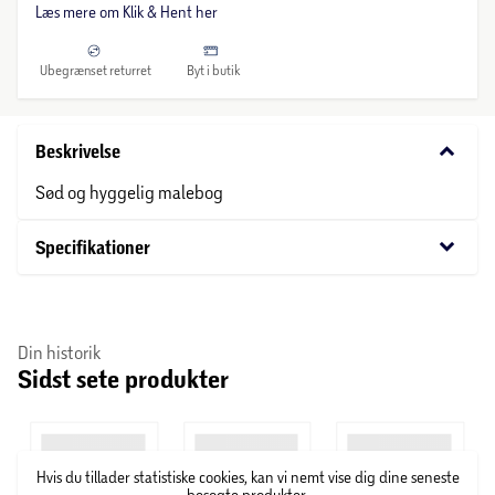
Læs mere om Klik & Hent her
Ubegrænset returret
Byt i butik
keyboard_arrow_down
Beskrivelse
Sød og hyggelig malebog
keyboard_arrow_down
Specifikationer
Din historik
Sidst sete produkter
Hvis du tillader statistiske cookies, kan vi nemt vise dig dine seneste
besøgte produkter.