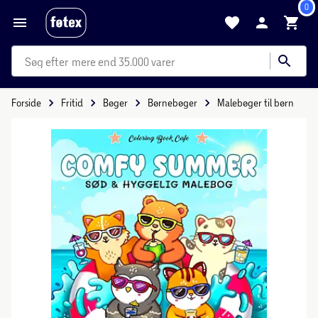
0
mere end 35.000 varer
Forside
Fritid
Bøger
Børnebøger
Malebøger til børn