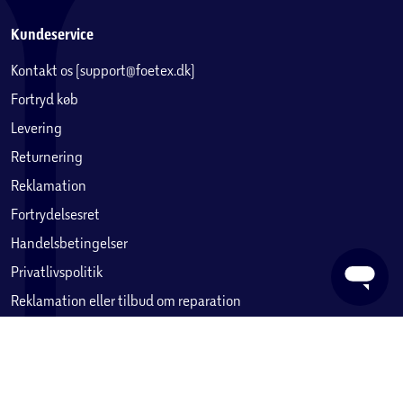
Kundeservice
Kontakt os (support@foetex.dk)
Fortryd køb
Levering
Returnering
Reklamation
Fortrydelsesret
Handelsbetingelser
Privatlivspolitik
Reklamation eller tilbud om reparation
Betaling, købekort & gavekort
Ofte stillede spørgsmål