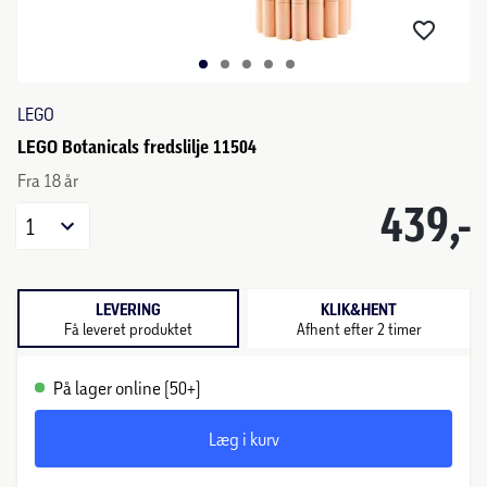
LEGO
LEGO Botanicals fredslilje 11504
Fra 18 år
439,-
1
LEVERING
KLIK&HENT
Få leveret produktet
Afhent efter 2 timer
På lager online (50+)
Læg i kurv