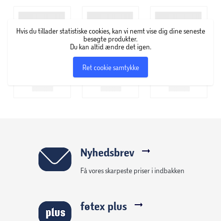
Legesættet med en modelbil til børn er en god gave til
drenge og piger fra 7 år, der elsker fysisk interaktivt legetøj
til kreativ leg. Kombiner byggesættet med andre LEGO
Hvis du tillader statistiske cookies, kan vi nemt vise dig dine seneste
City sæt (sælges separat), og oplev flere eventyr.
besøgte produkter.
Du kan altid ændre det igen.
Børn kan nemt bygge LEGO legetøjssættet
Ret cookie samtykke
Affaldssorteringsvogn via LEGO Builder appen, hvor de kan
zoome og dreje med 3D-vejledning samt gemme og følge
deres fremskridt, mens de bygger. Byg-selv-sættet
indeholder 434 elementer.
Nyhedsbrev
Få vores skarpeste priser i indbakken
føtex plus
Legesæt med affaldssorteringsbil til børn