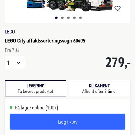
LEGO
LEGO City affaldssorteringsvogn 60495
Fra 7 år
279,-
1
LEVERING
KLIK&HENT
Få leveret produktet
Afhent efter 2 timer
På lager online (100+)
Læg i kurv