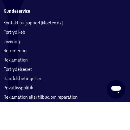
Kundeservice
Kontakt os (support@foetex.dk)
Fortryd køb
Levering
Returnering
Reklamation
Fortrydelsesret
Handelsbetingelser
Privatlivspolitik
Reklamation eller tilbud om reparation
Betaling, købekort & gavekort
Ofte stillede spørgsmål