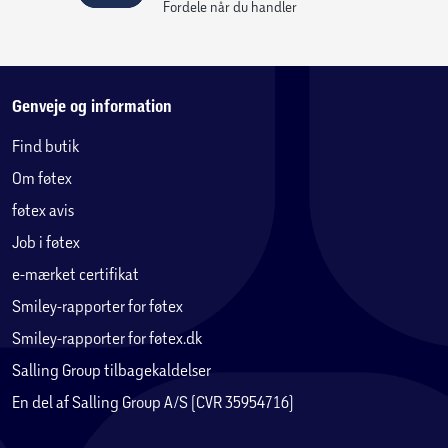
Affaldsindsamling er sjovt med den seje LEGO® City
Fordele når du handler
Affaldssorteringsbil – fyldt med realistiske detaljer til
fantasifuld leg.
Genveje og information
Find butik
Om føtex
føtex avis
Job i føtex
e-mærket certifikat
Smiley-rapporter for føtex
Smiley-rapporter for føtex.dk
Salling Group tilbagekaldelser
En del af Salling Group A/S (CVR 35954716)