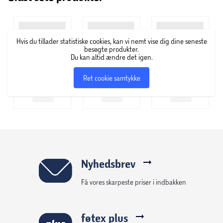
Byggelegetøjet med køretøjer er en god gave til drenge,
piger og børn fra 7 år, der elsker F1-racerløb og kreativt
byggesjov. Oplev det dynamiske udvalg af LEGO legesæt
Hvis du tillader statistiske cookies, kan vi nemt vise dig dine seneste
med F1-tema til børn og voksne.
besøgte produkter.
Du kan altid ændre det igen.
Børn kan kaste sig ud i intuitivt byggeri med LEGO F1-
Ret cookie samtykke
sættet i LEGO Builder appen, hvor de kan zoome ind på og
dreje modeller med 3D-vejledninger samt følge og
gemme deres byggefremskridt. Byg-selv-sættet
indeholder 508 elementer.
Nyhedsbrev
Få vores skarpeste priser i indbakken
føtex plus