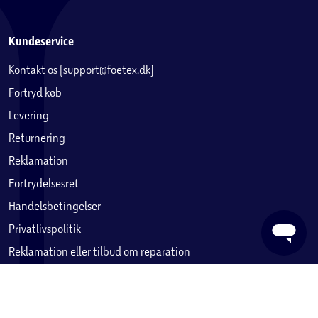
Kundeservice
Kontakt os (support@foetex.dk)
Fortryd køb
Levering
Returnering
Reklamation
Fortrydelsesret
Handelsbetingelser
Privatlivspolitik
Reklamation eller tilbud om reparation
Betaling, købekort & gavekort
Ofte stillede spørgsmål