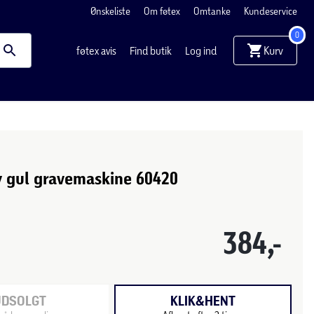
Ønskeliste
Om føtex
Omtanke
Kundeservice
0
Kurv
føtex avis
Find butik
Log ind
y gul gravemaskine 60420
384,-
UDSOLGT
KLIK&HENT