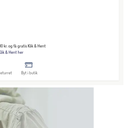
0 kr. og få gratis Klik & Hent
lik & Hent her
eturret
Byt i butik