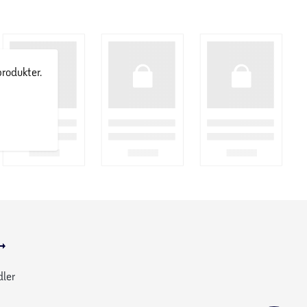
produkter.
dler