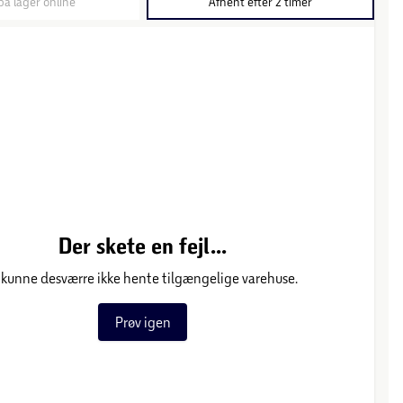
på lager online
Afhent efter 2 timer
Der skete en fejl...
 kunne desværre ikke hente tilgængelige varehuse.
Prøv igen