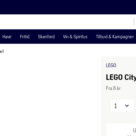
Have
Fritid
Skønhed
Vin & Spiritus
Tilbud & Kampagner
æt
LEGO
LEGO Cit
Fra 8 år
1