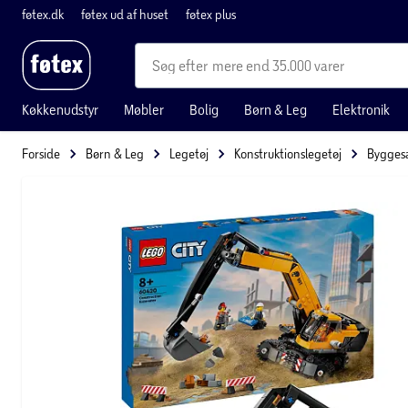
føtex.dk
føtex ud af huset
føtex plus
mere end 35.000 varer
Køkkenudstyr
Møbler
Bolig
Børn & Leg
Elektronik
Forside
Børn & Leg
Legetøj
Konstruktionslegetøj
Bygges