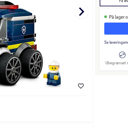
Få le
keyboard_arrow_right
På lager o
Se leveringsm
Ubegrænset r