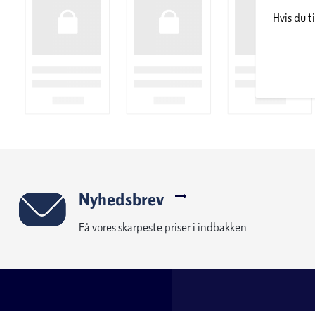
Find butik
Kontakt os (su
Om føtex
Fortryd køb
føtex avis
Levering
Job i føtex
Returnering
e-mærket certifikat
Reklamation
Smiley-rapporter for føtex
Fortrydelsesret
Smiley-rapporter for føtex.dk
Handelsbetinge
Salling Group tilbagekaldelser
Privatlivspolitik
En del af Salling Group A/S (CVR 35954716)
Reklamation ell
Betaling, købek
Ofte stillede s