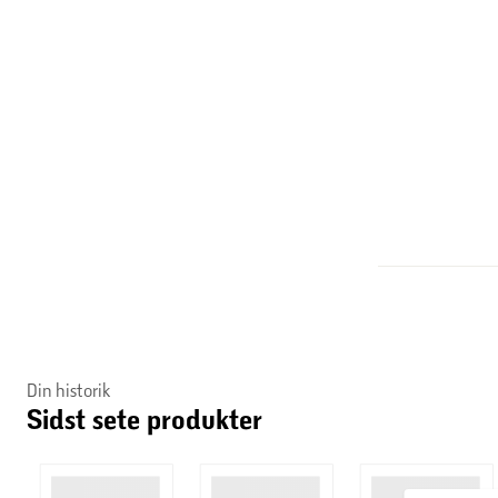
Nyhedsbrev
Få vores skarpeste priser i indbakken
Genveje og information
Kundeservice