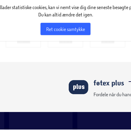
pport@foetex.dk)
føtex ud af huset
Fotoservice
føtex plus
føtex nyhedsmail
Klik & Hent
lser
er tilbud om reparation
ort & gavekort
pørgsmål