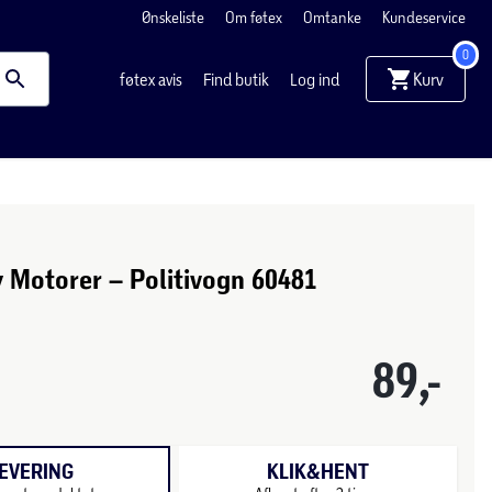
Ønskeliste
Om føtex
Omtanke
Kundeservice
0
Kurv
føtex avis
Find butik
Log ind
 Motorer – Politivogn 60481
89,-
EVERING
KLIK&HENT