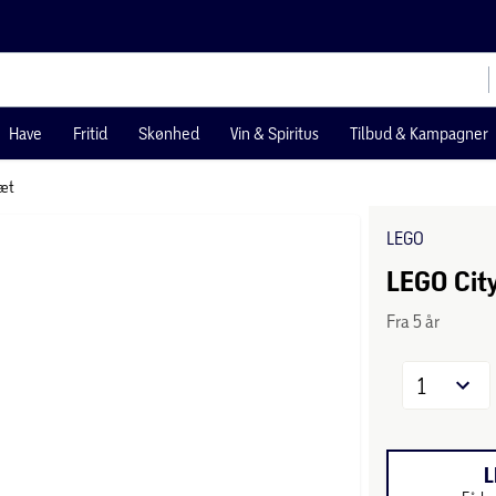
Have
Fritid
Skønhed
Vin & Spiritus
Tilbud & Kampagner
æt
LEGO
LEGO City
Fra 5 år
1
L