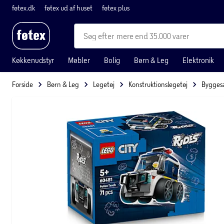
føtex.dk
føtex ud af huset
føtex plus
mere end 35.000 varer
Køkkenudstyr
Møbler
Bolig
Børn & Leg
Elektronik
Forside
Børn & Leg
Legetøj
Konstruktionslegetøj
Bygges