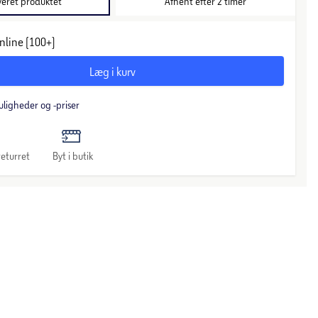
veret produktet
Afhent efter 2 timer
nline (100+)
Læg i kurv
uligheder og -priser
eturret
Byt i butik